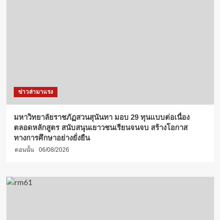
“นนทรี
เกมส์
2567”
หลาก
หลาย
สู่
สรร
สร้าง
สุข
ภาวะ
ข่าวล่ามาแรง
ที่
ยั่งยืน
มหาวิทยาลัยราชภัฏสวนสุนันทา มอบ 29 ทุนแบบต่อเนื่อง
ตลอดหลักสูตร สนับสนุนเยาวชนเรียนจนจบ สร้างโอกาส
ทางการศึกษาอย่างยั่งยืน
ตอนนั้น
06/08/2026