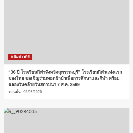
แฟ้มข่าวดีดี
“36 ปี โรงเรียนกีฬาจังหวัดสุพรรณบุรี” โรงเรียนกีฬาแห่งแรก
ของไทย ขอเชิญร่วมทอดผ้าป่าเพื่อการศึกษาและกีฬา พร้อม
ฉลองวันคล้ายวันสถาปนา 7 ส.ค. 2569
ตอนนั้น
05/08/2026