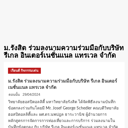
ม.รังสิต ร่วมลงนามความร่วมมือกับบริษัท
รีเกล อินเตอร์เนชั่นแนล แทรเวล จำกัด
เรียนดี กิจกรรมเด่น
ม.รังสิต ร่วมลงนามความร่วมมือกับบริษัท รีเกล อินเตอร์
เนชั่นแนล แทรเวล จำกัด
ตอนนั้น
29/04/2024
วิทยาลัยฮอสปิตอลลิตี้ มหาวิทยาลัยรังสิต ได้จัดพิธีลงนามบันทึก
ข้อตกลงร่วมกันโดยมี Mr. Josef George Schedler คณบดีวิทยาลัย
ฮอสปิตอลลิตี้และ ผศ.ดร.นพปฎล ธาระวานิช ผู้อำนวยการ
หลักสูตรการจัดการการท่องเที่ยวและการบริการ ร่วมลงนามใน
บันทึกข้อตกลง กับ บริษัท รีเกล อินเตอร์เนชั่นแนล แทรเวล จำกัด