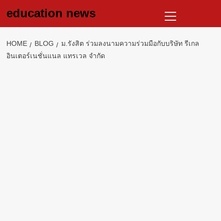
Skip
Primary
education news
to
Menu
content
HOME
BLOG
ม.รังสิต ร่วมลงนามความร่วมมือกับบริษัท รีเกล
อินเตอร์เนชั่นแนล แทรเวล จำกัด