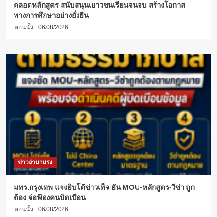
ตลอดหลักสูตร สนับสนุนเยาวชนเรียนจนจบ สร้างโอกาส
ทางการศึกษาอย่างยั่งยืน
ตอนนั้น
06/08/2026
ข่าวล่ามาแรง
มทร.กรุงเทพ แจงยิบโต้ข่าวเท็จ ยัน MOU-หลักสูตร-วีซ่า ถูก
ต้อง จ่อฟ้องคนบิดเบือน
ตอนนั้น
06/08/2026