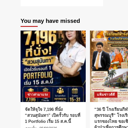
more
about
มูล
You may have missed
นิธิ
ล
อรีอัล
และ
ยู
เนส
โก
ประกาศ
ราย
ชื่อ
นัก
วิทยาศาสตร์
หญิง
รางวัล
ข่าวล่ามาแรง
แฟ้มข่าวดีดี
เกียรติยศ
นานาชาติ
จาก
จัดให้จุใจ 7,196 ที่นั่ง
“36 ปี โรงเรียนกีฬ
โครงการ
“สวนสุนันทา” เปิดรั้วรับ รอบที่
สุพรรณบุรี” โรงเร
ทุ
1 Portfolio เริ่ม 15 ส.ค.นี้
แรกของไทย ขอเช
นวิจัยล
ผ้าป่าเพื่อการศึก