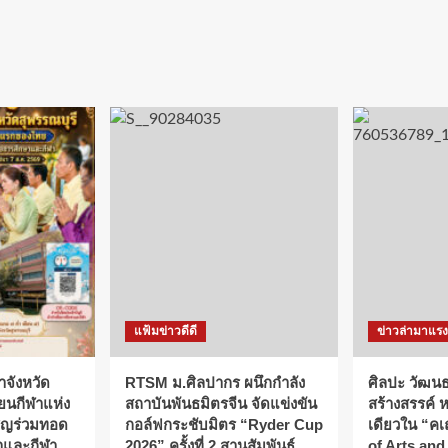
แฟ้มข่าวดีดี
ข่าวล่ามาแรง
าจังหวัด
RTSM ม.ศิลปากร ผนึกกำลัง
ศิลปะ วัฒน
ียนกีฬาแห่ง
สถาบันพันธมิตรจีน จัดแข่งขัน
สร้างสรรค์ 
ิญร่วมทอด
กอล์ฟกระชับมิตร “Ryder Cup
เดียวใน “ค
ษาและกีฬา
2026” ครั้งที่ 2 สานสัมพันธ์
of Arts an