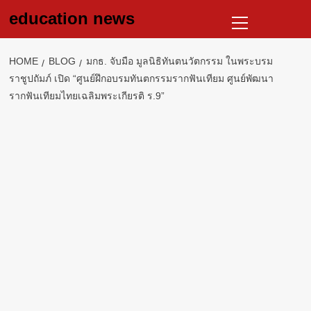
Skip
Primary
education news
to
Menu
content
HOME
BLOG
มกธ. จับมือ มูลนิธิทันตนวัตกรรม ในพระบรม
ราชูปถัมภ์ เปิด “ศูนย์ฝึกอบรมทันตกรรมรากฟันเทียม ศูนย์พัฒนา
รากฟันเทียมไทยเฉลิมพระเกียรติ ร.9”