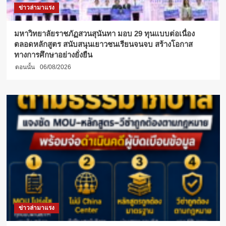
กรรม
ข่าวล่ามาแรง
รากฟัน
เทียม
ศูนย์
มหาวิทยาลัยราชภัฏสวนสุนันทา มอบ 29 ทุนแบบต่อเนื่อง
พัฒนา
ตลอดหลักสูตร สนับสนุนเยาวชนเรียนจนจบ สร้างโอกาส
รากฟัน
ทางการศึกษาอย่างยั่งยืน
เทียม
ตอนนั้น
06/08/2026
ไทย
เฉลิมพระเกียรติ
ร.9”
ข่าวล่ามาแรง