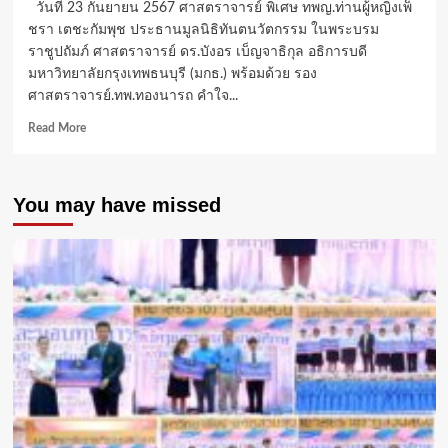
วันที่ 23 กันยายน 2567 ศาสตราจารย์ พิเศษ ทพญ.ท่านผู้หญิงเพ็
ชรา เตชะกัมพุช ประธานมูลนิธิทันตนวัตกรรม ในพระบรม
ราชูปถัมภ์ ศาสตราจารย์ ดร.บังอร เบ็ญจาธิกุล อธิการบดี
มหาวิทยาลัยกรุงเทพธนบุรี (มกธ.) พร้อมด้วย รอง
ศาสตราจารย์.ทพ.ทองนารถ คำใจ...
Read
Read More
more
about
มกธ.
You may have missed
จับ
มือ
มูลนิธิ
ทันต
นวัตกรรม
ใน
พระบรม
ราชูปถัมภ์
เปิด
“ศูนย์
ฝึก
อบรม
ทันต