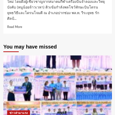
ใหม่ โดยดึงผู้เชี่ยวชาญจากสมาคมกีฬาเครื่องบินจำลองและวิทยุ
บังคับ (หนูน้อยจ้าวเวหา) ติวเข้มกำลังพลโชว์ทักษะบินโดรน
ยุทธวิธีและโดรนโจมตี ณ อำเภอปากช่อง พล.ท. วีระยุทธ รัก
ศิลป์...
Read
Read More
more
about
ทภ.2
You may have missed
จับ
มือ
“หนู
น้อย
จ้าว
เวหา”
ปั้น
นักรบ
โดรน
เสริม
เขี้ยว
เล็บ
ชุด
ครู
ข่าวล่ามาแรง
ฝึก