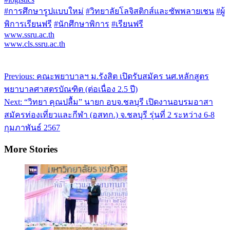
#การศึกษารูปแบบใหม่
#วิทยาลัยโลจิสติกส์และซัพพลายเชน
#ผู้
พิการเรียนฟรี
#นักศึกษาพิการ
#เรียนฟรี
www.ssru.ac.th
www.cls.ssru.ac.th
Post
Previous:
คณะพยาบาลฯ ม.รังสิต เปิดรับสมัคร นศ.หลักสูตร
navigation
พยาบาลศาสตรบัณฑิต (ต่อเนื่อง 2.5 ปี)
Next:
“วิทยา คุณปลื้ม” นายก อบจ.ชลบุรี เปิดงานอบรมอาสา
สมัครท่องเที่ยวและกีฬา (อสทก.) จ.ชลบุรี รุ่นที่ 2 ระหว่าง 6-8
กุมภาพันธ์ 2567
More Stories