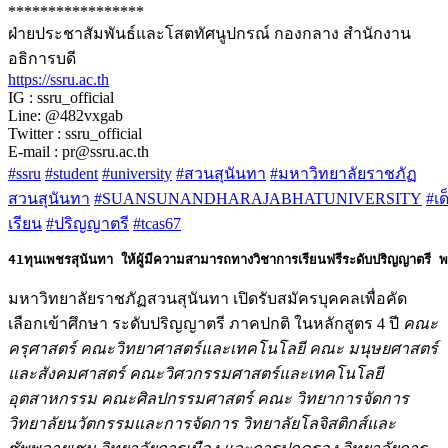
*****************
ฝ่ายประชาสัมพันธ์และโสตทัศนูปกรณ์ กองกลาง สำนักงาน
อธิการบดี
https://ssru.ac.th
IG : ssru_official
Line: @482vxgab
Twitter : ssru_official
E-mail : pr@ssru.ac.th
#ssru
#student
#university
#สวนสุนันทา
#มหาวิทยาลัยราชภัฏ
สวนสุนันทา
#SUANSUNANDHARAJABHATUNIVERSITY
#เด
เรียน
#ปริญญาตรี
#tcas67
มหาวิทยาลัยราชภัฏสวนสุนันทา เปิดรับสมัครบุคคลเพื่อคัด
เลือกเข้าศึกษา ระดับปริญญาตรี ภาคปกติ ในหลักสูตร 4 ปี
คณะ
ครุศาสตร์ คณะวิทยาศาสตร์และเทคโนโลยี คณะ มนุษยศาสตร์
และสังคมศาสตร์ คณะวิศวกรรมศาสตร์และเทคโนโลยี
อุตสาหกรรม คณะศิลปกรรมศาสตร์ คณะ วิทยาการจัดการ
วิทยาลัยนวัตกรรมและการจัดการ วิทยาลัยโลจิสติกส์และ