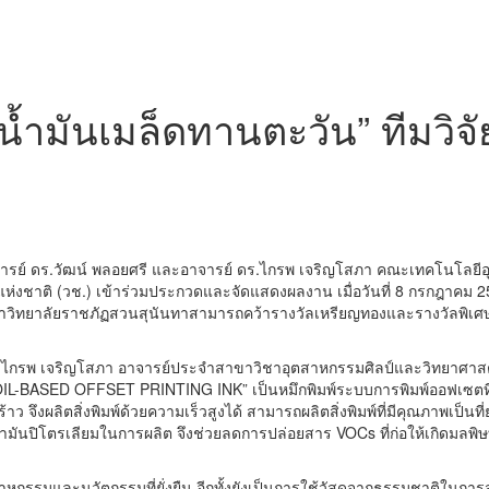
ำมันเมล็ดทานตะวัน” ทีมวิจั
าจารย์ ดร.วัฒน์ พลอยศรี และอาจารย์ ดร.ไกรพ เจริญโสภา คณะเทคโนโลยี
ยแห่งชาติ (วช.) เข้าร่วมประกวดและจัดแสดงผลงาน เมื่อวันที่ 8 กรกฎาคม
มหาวิทยาลัยราชภัฏสวนสุนันทาสามารถคว้ารางวัลเหรียญทองและรางวัลพิเศษ 
.ดร.ไกรพ เจริญโสภา อาจารย์ประจำสาขาวิชาอุตสาหกรรมศิลป์และวิทยาศาส
ASED OFFSET PRINTING INK” เป็นหมึกพิมพ์ระบบการพิมพ์ออฟเซตที่มีผลก
้าว จึงผลิตสิ่งพิมพ์ด้วยความเร็วสูงได้ สามารถผลิตสิ่งพิมพ์ที่มีคุณภาพเป็น
ำมันปิโตรเลียมในการผลิต จึงช่วยลดการปล่อยสาร VOCs ที่ก่อให้เกิดมลพิ
รมและนวัตกรรมที่ยั่งยืน อีกทั้งยังเป็นการใช้วัสดุจากธรรมชาติในการสร้า