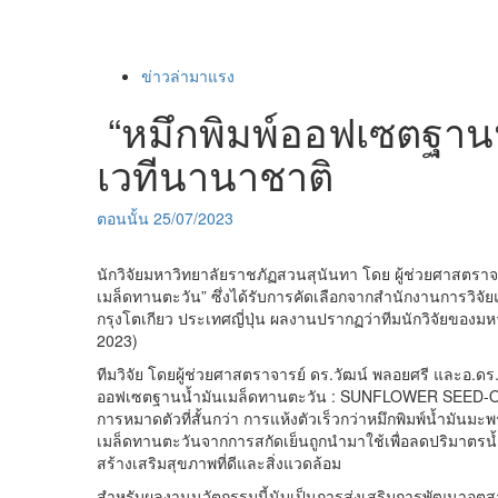
ข่าวล่ามาแรง
“หมึกพิมพ์ออฟเซตฐานน้
เวทีนานาชาติ
ตอนนั้น
25/07/2023
นักวิจัยมหาวิทยาลัยราชภัฏสวนสุนันทา โดย ผู้ช่วยศาสตร
เมล็ดทานตะวัน” ซึ่งได้รับการคัดเลือกจากสำนักงานการวิจั
กรุงโตเกียว ประเทศญี่ปุ่น ผลงานปรากฏว่าทีมนักวิจัยของ
2023)
ทีมวิจัย โดยผู้ช่วยศาสตราจารย์ ดร.วัฒน์ พลอยศรี และอ
ออฟเซตฐานน้ำมันเมล็ดทานตะวัน : SUNFLOWER SEED-OIL-B
การหมาดตัวที่สั้นกว่า การแห้งตัวเร็วกว่าหมึกพิมพ์น้ำมันมะพร
เมล็ดทานตะวันจากการสกัดเย็นถูกนำมาใช้เพื่อลดปริมาตรน้
สร้างเสริมสุขภาพที่ดีและสิ่งแวดล้อม
สำหรับผลงานนวัตกรรมนี้นับเป็นการส่งเสริมการพัฒนาอุตสาหกร