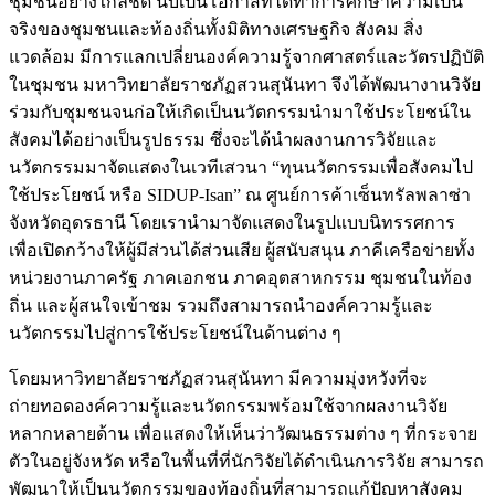
ชุมชนอย่างใกล้ชิด นับเป็นโอกาสที่ได้ทำการศึกษาความเป็น
จริงของชุมชนและท้องถิ่นทั้งมิติทางเศรษฐกิจ สังคม สิ่ง
แวดล้อม มีการแลกเปลี่ยนองค์ความรู้จากศาสตร์และวัตรปฏิบัติ
ในชุมชน มหาวิทยาลัยราชภัฏสวนสุนันทา จึงได้พัฒนางานวิจัย
ร่วมกับชุมชนจนก่อให้เกิดเป็นนวัตกรรมนำมาใช้ประโยชน์ใน
สังคมได้อย่างเป็นรูปธรรม ซึ่งจะได้นำผลงานการวิจัยและ
นวัตกรรมมาจัดแสดงในเวทีเสวนา “ทุนนวัตกรรมเพื่อสังคมไป
ใช้ประโยชน์ หรือ SIDUP-Isan” ณ ศูนย์การค้าเซ็นทรัลพลาซ่า
จังหวัดอุดรธานี โดยเรานำมาจัดแสดงในรูปแบบนิทรรศการ
เพื่อเปิดกว้างให้ผู้มีส่วนได้ส่วนเสีย ผู้สนับสนุน ภาคีเครือข่ายทั้ง
หน่วยงานภาครัฐ ภาคเอกชน ภาคอุตสาหกรรม ชุมชนในท้อง
ถิ่น และผู้สนใจเข้าชม รวมถึงสามารถนำองค์ความรู้และ
นวัตกรรมไปสู่การใช้ประโยชน์ในด้านต่าง ๆ
โดยมหาวิทยาลัยราชภัฏสวนสุนันทา มีความมุ่งหวังที่จะ
ถ่ายทอดองค์ความรู้และนวัตกรรมพร้อมใช้จากผลงานวิจัย
หลากหลายด้าน เพื่อแสดงให้เห็นว่าวัฒนธรรมต่าง ๆ ที่กระจาย
ตัวในอยู่จังหวัด หรือในพื้นที่ที่นักวิจัยได้ดำเนินการวิจัย สามารถ
พัฒนาให้เป็นนวัตกรรมของท้องถิ่นที่สามารถแก้ปัญหาสังคม