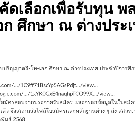
ัดเลือกเพื่อรับทุน พ
อก ศึกษา ณ ต่างประ
ะดับปริญญาตรี-โท-เอก ศึกษา ณ ต่างประเทศ ประจำปีการศึ
gle.com/…/1C9ff71BscYp5AGsPdjt…/view…
e.google.com/…/1xYK0GxE4naqhpTCO99X…/view…
ีสิทธิ์สมัครสอบจากประกาศรับสมัคร และกรอกข้อมูลในใบส
้ว จึงสแกนส่งไฟล์ใบสมัครและหลักฐานต่าง ๆ ส่ง สสวท. ท
าพันธ์ 2568