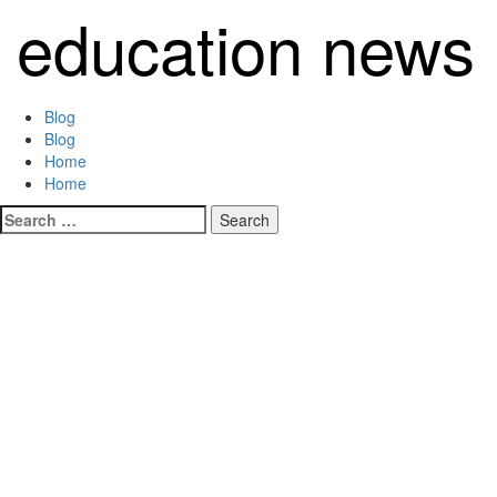
Skip
education news
to
content
Primary
Blog
Menu
Blog
Home
Home
Search
for: