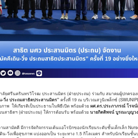
วิทยาลัยศรีนครินทรวิโรฒ ประสานมิตร (ฝ่ายประถม) ร่วมกับ สมาคมผู้ปกคร
ิน-วิ่ง ประถมสาธิตประสานมิตร”
ครั้งที่ 19 ณ บริเวณสวูนิเพล็กซ์ (SWU
าพ ให้เกียรติเป็นประธานในพิธีเปิด พร้อมด้วย
ผศ.ดร.ประภาภรณ์ โรจน์ศิ
ยนสาธิตฯ (ฝ่ายประถม) ให้การต้อนรับ พร้อมด้วย
นายกิตติพจน์ บูรณะบุญวง
ัคคี มีการจัดกิจกรรมเต้นแอโรบิกของนักเรียนระดับชั้นเด็กเล็ก Nurser
ิน-วิ่งเพื่อสุขภาพ แบ่งออกเป็น ระยะทาง 1.5 กิโลเมตร สำหรับนักเรียนชั้