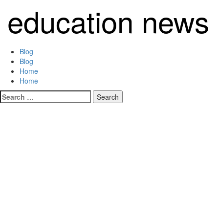
Skip
education news
to
content
Primary
Blog
Menu
Blog
Home
Home
Search
for: