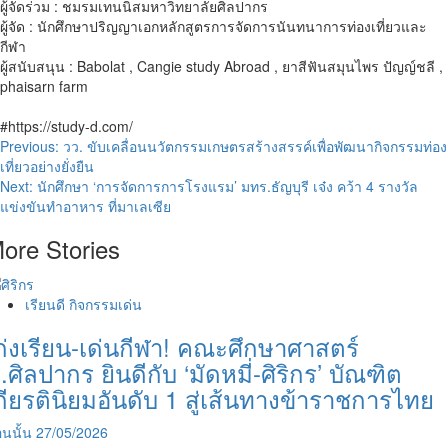
ผู้จัดร่วม : ชมรมเทนนิสมหาวิทยาลัยศิลปากร
ผู้จัด : นักศึกษาปริญญาเอกหลักสูตรการจัดการนันทนาการท่องเที่ยวและ
กีฬา
ผู้สนับสนุน : Babolat , Cangie study Abroad , ยาสีฟันสมุนไพร ปัญญ์ชลี ,
phaisarn farm
#https://study-d.com/
Post
Previous:
วว. ขับเคลื่อนนวัตกรรมเกษตรสร้างสรรค์เพื่อพัฒนากิจกรรมท่อง
เที่ยวอย่างยั่งยืน
navigation
Next:
นักศึกษา ‘การจัดการการโรงแรม’ มทร.ธัญบุรี เจ๋ง คว้า 4 รางวัล
แข่งขันทำอาหาร ที่มาเลเซีย
ore Stories
เรียนดี กิจกรรมเด่น
ก่งเรียน-เด่นกีฬา! คณะศึกษาศาสตร์
.ศิลปากร ยินดีกับ ‘มัดหมี่-ศิริกร’ บัณฑิต
กียรตินิยมอันดับ 1 สู่เส้นทางข้าราชการไทย
นนั้น
27/05/2026