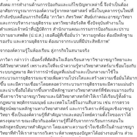
สังคม การทำงานด้านการป้องกันและแก้ไขปัญหาเหล่านี้ จึงจำเป็นต้อง
อาศัยการบูรณาการองค์ความรู้จากหลายศาสตร์ หนึ่งในบุคลากรรุ่นใหม่ที่
กำลังขับเคลื่อนภารกิจนี้คือ “ภาวิดา ภัทรวิหค” ศิษย์เก่าคณะอาชญาวิทยา
และการบริหารงานยุติธรรม มหาวิทยาลัยรังสิต ซึ่งปัจจุบันทำงานใน
ตำแหน่งเจ้าหน้าที่ปฏิบัติการ สำนักงานคณะกรรมการป้องกันและปราบ
ปรามยาเสพติด (ป.ป.ส.) เธอคือผู้ที่เชื่อมั่นว่า “ความถูกต้อง ต้องมีหลักฐาน
รองรับ และความยุติธรรม ต้องมาจากระบบที่มีประสิทธิภาพ”
จากองค์ความรู้ในห้องเรียน สู่ภารกิจในสนามจริง
ภาวิดา กล่าวว่า เมื่อครั้งที่ตัดสินใจเลือกเรียนสาขาวิชาอาชญาวิทยาและ
นิติวิทยาศาสตร์ เพราะสนใจที่จะนำความรู้ทางวิทยาศาสตร์มาเชื่อมโยงกับ
ระบบกฎหมาย คิดว่าการนำข้อมูลที่แม่นยำและเป็นกลางมาใช้ใน
กระบวนการยุติธรรมจะช่วยเพิ่มความโปร่งใสและสร้างความเชื่อมั่นได้มาก
ขึ้น และมีความเชื่อมาโดยตลอดว่ากระบวนการยุติธรรมจะมีความแม่นยำ
และน่าเชื่อถือได้มากขึ้นหากมีหลักฐานทางวิทยาศาสตร์ที่ชัดเจนมารองรับ
ซึ่งสาขาวิชาอาชญาวิทยาและนิติวิทยาศาสตร์ทำให้เราได้เรียนรู้ทั้งด้าน
กฎหมาย พฤติกรรมมนุษย์ และเทคโนโลยีในงานสืบสวน เช่น การตรวจ
พิสูจน์พยานหลักฐานทางวิทยาศาสตร์ และการวิเคราะห์ข้อมูลเชิงอาชญา
วิทยา ซึ่งเป็นองค์ความรู้ที่สำคัญมากและตอบโจทย์ความตั้งใจของเราได้
ตรงจุดมาก ขณะเดียวกันองค์ความรู้ที่ได้รับจากการเรียนการสอนใน
หลักสูตรมีบทบาทสำคัญมาก โดยเฉพาะความเข้าใจเชิงลึกในด้านอาชญา
วิทยาที่ทำให้เราสามารถวิเคราะห์สาเหตุของปัญหาได้อย่างรอบด้าน ส่วน