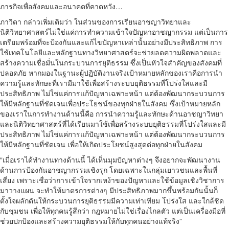
ภารกิจเพื่อสังคมและอนาคตที่คาดหวัง…
ภาวิดา กล่าวเพิ่มเติมว่า ในส่วนของการเรียนอาชญาวิทยาและ
นิติวิทยาศาสตร์ไม่ใช่แค่การทำความเข้าใจปัญหาอาชญากรรม แต่เป็นการ
เตรียมพร้อมที่จะป้องกันและแก้ไขปัญหาเหล่านั้นอย่างมีประสิทธิภาพ การ
ใช้เทคโนโลยีและหลักฐานทางวิทยาศาสตร์จะช่วยลดความผิดพลาดและ
สร้างความเชื่อมั่นในกระบวนการยุติธรรม ซึ่งเป็นหัวใจสำคัญของสังคมที่
ปลอดภัย หากมองในฐานะผู้ปฏิบัติงานจริงเป้าหมายหลักของเราคือการนำ
ความรู้และทักษะที่เรามีมาใช้เพื่อสร้างระบบยุติธรรมที่โปร่งใสและมี
ประสิทธิภาพ ไม่ใช่แค่การแก้ปัญหาเฉพาะหน้า แต่ต้องพัฒนากระบวนการ
ให้มีหลักฐานที่ชัดเจนเพื่อประโยชน์ของทุกฝ่ายในสังคม ซึ่งเป้าหมายหลัก
ของเราในการทำงานด้านนี้คือ การนำความรู้และทักษะด้านอาชญาวิทยา
และนิติวิทยาศาสตร์ที่ได้เรียนมาใช้เพื่อสร้างระบบยุติธรรมที่โปร่งใสและมี
ประสิทธิภาพ ไม่ใช่แค่การแก้ปัญหาเฉพาะหน้า แต่ต้องพัฒนากระบวนการ
ให้มีหลักฐานที่ชัดเจน เพื่อให้เกิดประโยชน์สูงสุดต่อทุกฝ่ายในสังคม
“เมื่อเราได้ทำงานทางด้านนี้ ได้เห็นมุมปัญหาต่างๆ จึงอยากจะพัฒนางาน
ด้านการป้องกันอาชญากรรมเชิงรุก โดยเฉพาะในกลุ่มเยาวชนและพื้นที่
เสี่ยง เพราะเชื่อว่าการเข้าใจรากเหง้าของปัญหาและใช้ข้อมูลเชิงวิชาการ
มาวางแผน จะทำให้มาตรการต่างๆ มีประสิทธิภาพมากขึ้นพร้อมกันนั้นก็
ตั้งใจผลักดันให้กระบวนการยุติธรรมมีความเท่าเทียม โปร่งใส และใกล้ชิด
กับชุมชน เพื่อให้ทุกคนรู้สึกว่า กฎหมายไม่ใช่เรื่องไกลตัว แต่เป็นเครื่องมือที่
ช่วยปกป้องและสร้างความยุติธรรมให้กับทุกคนอย่างแท้จริง”