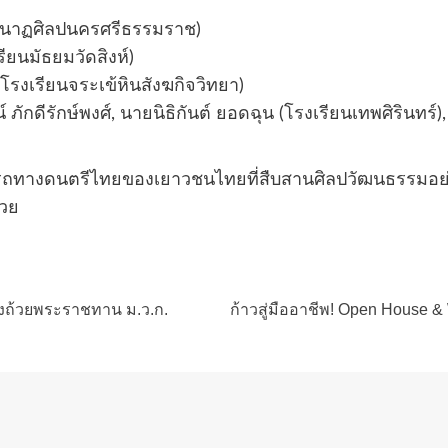
ัยนาฏศิลปนครศรีธรรมราช)
ียนมัธยมวัดสิงห์)
โรงเรียนจระเข้หินสังฆกิจวิทยา)
กดีรักษ์พงศ์, นายนิธิกันต์ ยอดฉุน (โรงเรียนเทพศิรินทร์)
รถทางดนตรีไทยของเยาวชนไทยที่สืบสานศิลปวัฒนธรรมอย่า
้วย
ิงถ้วยพระราชทาน ม.ว.ก.
ก้าวสู่มืออาชีพ! Open House 