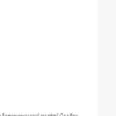
, เด็กชายเจษฎาภรณ์ ทองทัศน์ (โรงเรียน