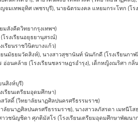
นเบญจมเทพอุทิศ เพชรบุรี), นายฉัตรมงคล แหยมกระโทก (โรงเ
ยมสังคีตวิทยากรุงเทพฯ)
 (โรงเรียนอยุธยานุสรณ์)
งเรียนราชวินิตบางแก้ว)
นมัธยมวัดสิงห์), นางสาวสุชานันท์ นันภักดี (โรงเรียนกา
 อ่อนคล้าย (โรงเรียนชลราษฎรอำรุง), เด็กหญิงณริศา กลิ่นผล
สิงห์บุรี)
รงเรียนเตรียมอุดมศึกษา)
ลสวัสดิ์ (วิทยาลัยนาฏศิลปนครศรีธรรมราช)
าลัยนาฏศิลปนครศรีธรรมราช), นางสาวลภัสรดา เมทนีโสธร (
วชนัญชิดา ศุภติมัสโร (โรงเรียนเตรียมอุดมศึกษาพัฒนาการ