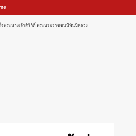
me
็จพระนางเจ้าสิริกิติ์ พระบรมราชชนนีพันปีหลวง