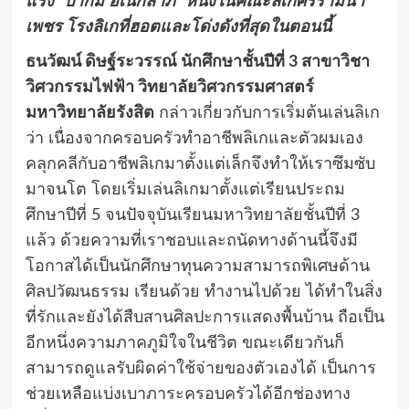
แรง
“
ปากิม
อเนกลาภ” หนึ่งในคณะลิเกศรรามน้ำ
เพชร โรงลิเกที่ฮอตและโด่งดังที่สุดในตอนนี้
ธนวัฒน์ ดิษฐ์ระวรรณ์ นักศึกษาชั้นปีที่
3 สาขา
วิชา
วิศวกรรมไฟฟ้า วิทยาลัยวิศวกรรมศาสตร์
มหาวิทยาลัยรังสิต
กล่าวเกี่ยวกับการเริ่มต้นเล่นลิเก
ว่า เนื่องจากครอบครัวทำอาชีพลิเกและตัวผมเอง
คลุกคลีกับอาชีพลิเกมาตั้งแต่เล็กจึงทำให้เราซึมซับ
มาจนโต โดยเริ่มเล่นลิเกมาตั้งแต่เรียนประถม
ศึกษาปีที่
5 จนปัจจุบัน
เรียนมหาวิทยาลัยชั้นปีที่ 3
แล้ว ด้วยความที่เราชอบและถนัดทางด้านนี้จึงมี
โอกาสได้เป็นนักศึกษาทุนความสามารถพิเศษด้าน
ศิลปวัฒนธรรม เรียนด้วย ทำงานไปด้วย ได้ทำในสิ่ง
ที่รักและยังได้สืบสานศิลปะการแสดงพื้นบ้าน ถือเป็น
อีกหนึ่งความภาคภูมิใจในชีวิต ขณะเดียวกันก็
สามารถดูแลรับผิดค่าใช้จ่ายของตัวเองได้ เป็นการ
ช่วยเหลือแบ่งเบาภาระครอบครัวได้อีกช่องทาง