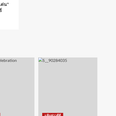
เด่น”
์
แฟ้มข่าวดีดี