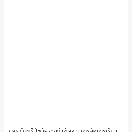
มทร.ธัญบุรี โชว์ความสำเร็จจากการจัดการเรียน