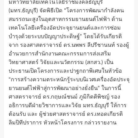
มหาวิทยาลัยเทคโนโลยีราชมงคลธัญบุรี
(มทร.ธัญบุรี) จัดพิธีเปิด “โครงการพัฒนากำลังคน
สมรรถนะสูงในอุตสาหกรรมยานยนต์ไฟฟ้า ด้าน
เทคโนโลยีเครื่องอัดประจุยานยนต์และการซ่อม
บำรุงด้วยระบบปัญญาประดิษฐ์” โดยได้รับเกียรติ
จาก รองศาสตราจารย์ ดร.นพพร ลีปรีชานนท์ รองผู้
อำนวยการสำนักงานคณะกรรมการส่งเสริม
วิทยาศาสตร์ วิจัยและนวัตกรรม (สกสว.) เป็น
ประธานเปิดโครงการและปาฐกถาพิเศษในหัวข้อ
“การสร้างความตระหนักรู้ระบบนิเวศเครื่องอัดประจุ
ยานยนต์ไฟฟ้าสู่การพัฒนาอย่างยั่งยืน” ในการนี้
ศาสตราจารย์ ดร.กฤษณ์ชนม์ ภูมิกิตติพิชญ์ รอง
อธิการบดีฝ่ายวิชาการและวิจัย มทร.ธัญบุรี ให้การ
ต้อนรับ และ ผู้ช่วยศาสตราจารย์ ดร.เทอดเกียรติ
ลิมปิทีปราการ หัวหน้าโครงการ กล่าวรายงาน