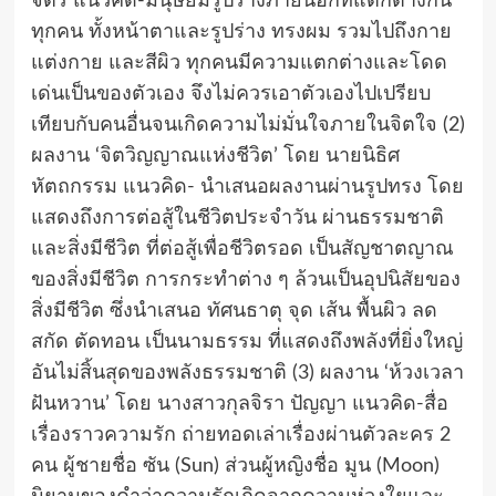
จิตร แนวคิด-มนุษย์มีรูปร่างภายนอกที่แตกต่างกัน
ทุกคน ทั้งหน้าตาและรูปร่าง ทรงผม รวมไปถึงกาย
แต่งกาย และสีผิว ทุกคนมีความแตกต่างและโดด
เด่นเป็นของตัวเอง จึงไม่ควรเอาตัวเองไปเปรียบ
เทียบกับคนอื่นจนเกิดความไม่มั่นใจภายในจิตใจ (2)
ผลงาน ‘จิตวิญญาณแห่งชีวิต’ โดย นายนิธิศ
หัตถกรรม แนวคิด- นำเสนอผลงานผ่านรูปทรง โดย
แสดงถึงการต่อสู้ในชีวิตประจำวัน ผ่านธรรมชาติ
และสิ่งมีชีวิต ที่ต่อสู้เพื่อชีวิตรอด เป็นสัญชาตญาณ
ของสิ่งมีชีวิต การกระทำต่าง ๆ ล้วนเป็นอุปนิสัยของ
สิ่งมีชีวิต ซึ่งนำเสนอ ทัศนธาตุ จุด เส้น พื้นผิว ลด
สกัด ตัดทอน เป็นนามธรรม ที่แสดงถึงพลังที่ยิ่งใหญ่
อันไม่สิ้นสุดของพลังธรรมชาติ (3) ผลงาน ‘ห้วงเวลา
ฝันหวาน’ โดย นางสาวกุลจิรา ปัญญา แนวคิด-สื่อ
เรื่องราวความรัก ถ่ายทอดเล่าเรื่องผ่านตัวละคร 2
คน ผู้ชายชื่อ ซัน (Sun) ส่วนผู้หญิงชื่อ มูน (Moon)