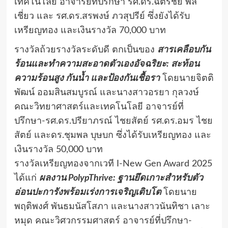
เทคโนโลยี อาจารย์ที่ปรึกษา รศ.ดร.ฉัตรชัย พล
เชี่ยว และ รศ.ดร.สรพงษ์ ภวสุปรีย์ ซึ่งยังได้รับ
เหรียญทอง และเงินรางวัล 70,000 บาท
รางวัลถ้วยรางวัลระดับดี ตกเป็นของ
สารเคลือบกัน
ร้อนและทำความสะอาดตัวเองอัจฉริยะ: สะท้อน
ความร้อนสูง กันน้ำ และป้องกันเชื้อรา
โดยนายจิตติ
พัฒน์ ออมสินสมบูรณ์ และนางสาวอรยา กุลวงษ์
คณะวิทยาศาสตร์และเทคโนโลยี อาจารย์ที่
ปรึกษา-รศ.ดร.ปรียาภรณ์ ไชยสัตย์ รศ.ดร.อมร ไชย
สัตย์ และดร.ชุมพล บุษบก ซึ่งได้รับเหรียญทอง และ
เงินรางวัล 50,000 บาท
รางวัลเหรียญทองจากเวที I-New Gen Award 2025
ได้แก่
ผลงาน
PolypThrive: ฐานยึดเกาะสําหรับตัว
อ่อนปะการังพร้อมเร่งการเจริญเติบโต
โดยนาย
พฤติพงศ์ พันธมนัสโสภา และนางสาวนันทิชา เลาะ
หมุด คณะวิศวกรรมศาสตร์ อาจารย์ที่ปรึกษา-