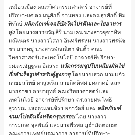
เหมือนเมือง คณะวิศวกรรมศาสตร์ อาจารย์ที่
ปรึกษา-ผศ.ดร.มนูศักดิ์ จานทอง และดร.สุรศักดิ์ ทิม
พิทักษ์
ผลิตภัณฑ์เจลลี่บัควีทโปรตีนและใยอาหาร
สูง
โดยนางสาวขวัญสิริ นามเคน นางสาวจุฑาทิพ
มณีเนตร นางสาวโสภา อินทร์พรหม นางสาวพรนัช
ชา มากหมู่ นางสาวพัณณิตา จันติ้ว คณะ
วิทยาศาสตร์และเทคโนโลยี อาจารย์ที่ปรึกษา-
ผศ.ดร.อัฏฐพล อิสสระ
นวัตกรรมซุปใบเหลียงผัดไข่
กึ่งสําเร็จรูปสําหรับผู้สูงอายุ
โดยนายเสวก นามแก้ว
นายธนวิทย์ ผาสูงเนิน นายกิตติพศ ยศภาคย์ และ
นายอาชา อาชายุทธ์ คณะวิทยาศาสตร์และ
เทคโนโลยี อาจารย์ที่ปรึกษา-ดร.สายฝน โพธิ
สุวรรณ และดร.เจนจิรา พกาวัลย์ และ
ผลิตภัณฑ์
ขนมโปรตีนจิ้งหรีดกรุบกรอบ
โดย นางสาว
การะเกด จุลพันธ์ และนายพีรพล มูฮํามัดตอเฮต
คณะการแพทย์บูรณาการ อาจารย์ที่ปรึกษา-