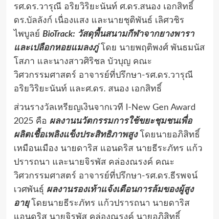
รศ.ดร.วารุณี อริยวิริยะนันท์ ศ.ดร.สนอง เอกสิทธิ์
ดร.บัลลังก์ เนื่องแสง และนายชุติพันธ์ เลิศวชิร
ไพบูลย์
BioTrack: วัสดุพื้นสนามกีฬาจากยางพารา
และเปลือกหอยแมลงภู่
โดย นายพฤติพงศ์ พันธมนัส
โสภา และนางสาวศิริชล บัวบุญ คณะ
วิศวกรรมศาสตร์ อาจารย์ที่ปรึกษา-รศ.ดร.วารุณี
อริยวิริยะนันท์ และศ.ดร. สนอง เอกสิทธิ์
ส่วนรางวัลเหรียญเงินจากเวที I-New Gen Award
2025 คือ
ผลงานนวัตกรรมการใช้ขยะชุมชนเพื่อ
ผลิตเชื้อเพลิงแข็งประสิทธิภาพสูง
โดยนายอภิสิทธิ์
เหมือนเมือง นายดาริส แอนดริส นายธีระภัทร แก้ว
ปรารถนา และนายจิรพัส คล่องณรงค์ คณะ
วิศวกรรมศาสตร์ อาจารย์ที่ปรึกษา-รศ.ดร.ธีรพจน์
เวศพันธุ์
ผลงานรองเท้าแจ้งเตือนการล้มของผู้สูง
อายุ
โดยนายธีระภัทร แก้วปรารถนา นายดาริส
แอนดริส นายจิรพัส คล่องณรงค์ นายอภิสิทธิ์