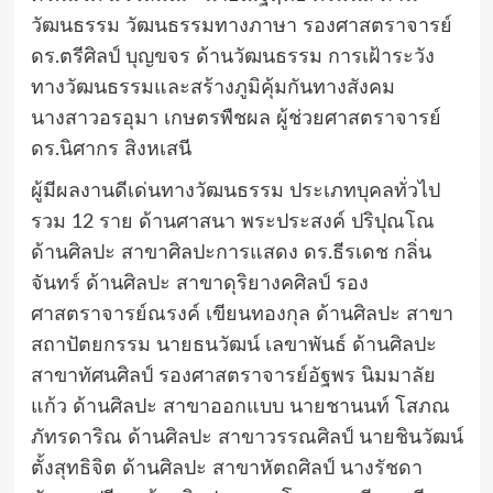
วัฒนธรรม วัฒนธรรมทางภาษา รองศาสตราจารย์
ดร.ตรีศิลป์ บุญขจร ด้านวัฒนธรรม การเฝ้าระวัง
ทางวัฒนธรรมและสร้างภูมิคุ้มกันทางสังคม
นางสาวอรอุมา เกษตรพืชผล ผู้ช่วยศาสตราจารย์
ดร.นิศากร สิงหเสนี
ผู้มีผลงานดีเด่นทางวัฒนธรรม ประเภทบุคลทั่วไป
รวม 12 ราย ด้านศาสนา พระประสงค์ ปริปุณโณ
ด้านศิลปะ สาขาศิลปะการแสดง ดร.ธีรเดช กลิ่น
จันทร์ ด้านศิลปะ สาขาดุริยางคศิลป์ รอง
ศาสตราจารย์ณรงค์ เขียนทองกุล ด้านศิลปะ สาขา
สถาปัตยกรรม นายธนวัฒน์ เลขาพันธ์ ด้านศิลปะ
สาขาทัศนศิลป์ รองศาสตราจารย์อัฐพร นิมมาลัย
แก้ว ด้านศิลปะ สาขาออกแบบ นายชานนท์ โสภณ
ภัทรดาริณ ด้านศิลปะ สาขาวรรณศิลป์ นายชินวัฒน์
ตั้งสุทธิจิต ด้านศิลปะ สาขาหัตถศิลป์ นางรัชดา