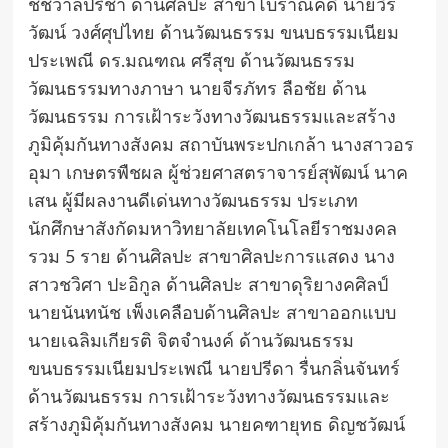
ชัชวาลปรีชา ด้านศิลปะ สาขาโบราณคดี นายวีร
วัฒน์ วงศ์ศุปไทย ด้านวัฒนธรรม ขนบธรรมเนียม
ประเพณี ดร.มณฑณ ศรีสุข ด้านวัฒนธรรม
วัฒนธรรมทางภาษา นายจีรภัทร ลือชัย ด้าน
วัฒนธรรม การเฝ้าระวังทางวัฒนธรรมและสร้าง
ภูมิคุ้มกันทางสังคม สถาบันพระปกเกล้า นางสาวอร
อุมา เกษตรพืชผล ผู้ช่วยศาสตราจารย์สุพัฒน์ นาค
เสน ผู้มีผลงานดีเด่นทางวัฒนธรรม ประเภท
นักศึกษาสังกัดมหาวิทยาลัยเทคโนโลยีราชมงคล
รวม 5 ราย ด้านศิลปะ สาขาศิลปะการแสดง นาง
สาวชวิศา ปะอิกูล ด้านศิลปะ สาขาดุริยางคศิลป์
นายนันทนัช เพ็งเคลือบด้านศิลปะ สาขาออกแบบ
นายเฉลิมเกียรติ จิตจำนงค์ ด้านวัฒนธรรม
ขนบธรรมเนียมประเพณี นายปรีดา รื่นกลิ่นจันทร์
ด้านวัฒนธรรม การเฝ้าระวังทางวัฒนธรรมและ
สร้างภูมิคุ้มกันทางสังคม นายคฑายุทธ ดิญชวัฒน์