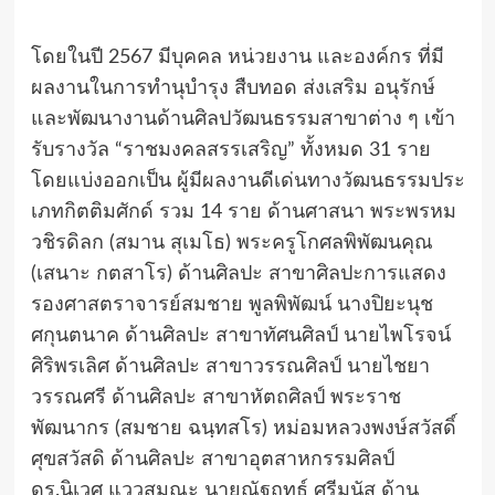
โดยในปี 2567 มีบุคคล หน่วยงาน และองค์กร ที่มี
ผลงานในการทำนุบำรุง สืบทอด ส่งเสริม อนุรักษ์
และพัฒนางานด้านศิลปวัฒนธรรมสาขาต่าง ๆ เข้า
รับรางวัล “ราชมงคลสรรเสริญ” ทั้งหมด 31 ราย
โดยแบ่งออกเป็น ผู้มีผลงานดีเด่นทางวัฒนธรรมประ
เภทกิตติมศักด์ รวม 14 ราย ด้านศาสนา พระพรหม
วชิรดิลก (สมาน สุเมโธ) พระครูโกศลพิพัฒนคุณ
(เสนาะ กตสาโร) ด้านศิลปะ สาขาศิลปะการแสดง
รองศาสตราจารย์สมชาย พูลพิพัฒน์ นางปิยะนุช
ศกุนตนาค ด้านศิลปะ สาขาทัศนศิลป์ นายไพโรจน์
ศิริพรเลิศ ด้านศิลปะ สาขาวรรณศิลป์ นายไชยา
วรรณศรี ด้านศิลปะ สาขาหัตถศิลป์ พระราช
พัฒนากร (สมชาย ฉนฺทสโร) หม่อมหลวงพงษ์สวัสดิ์
ศุขสวัสดิ ด้านศิลปะ สาขาอุตสาหกรรมศิลป์
ดร.นิเวศ แววสมณะ นายณัฐฤทธ์ ศรีมนัส ด้าน