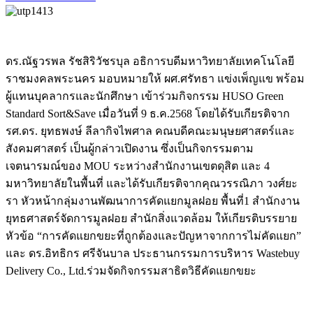
ดร.ณัฐวรพล รัชสิริวัชรบุล อธิการบดีมหาวิทยาลัยเทคโนโลยี
ราชมงคลพระนคร มอบหมายให้ ผศ.ศรัทธา แข่งเพ็ญแข พร้อม
ผู้แทนบุคลากรและนักศึกษา เข้าร่วมกิจกรรม HUSO Green
Standard Sort&Save เมื่อวันที่ 9 ธ.ค.2568 โดยได้รับเกียรติจาก
รศ.ดร. ยุทธพงษ์ ลีลากิจไพศาล คณบดีคณะมนุษยศาสตร์และ
สังคมศาสตร์ เป็นผู้กล่าวเปิดงาน ซึ่งเป็นกิจกรรมตาม
เจตนารมณ์ของ MOU ระหว่างสำนักงานเขตดุสิต และ 4
มหาวิทยาลัยในพื้นที่ และได้รับเกียรติจากคุณวรรณิภา วงศ์ยะ
รา หัวหน้ากลุ่มงานพัฒนาการคัดแยกมูลฝอย พื้นที่1 สำนักงาน
ยุทธศาสตร์จัดการมูลฝอย สำนักสิ่งแวดล้อม ให้เกียรติบรรยาย
หัวข้อ “การคัดแยกขยะที่ถูกต้องและปัญหาจากการไม่คัดแยก”
และ ดร.อิทธิกร ศรีจันบาล ประธานกรรมการบริหาร Wastebuy
Delivery Co., Ltd.ร่วมจัดกิจกรรมสาธิตวิธีคัดแยกขยะ