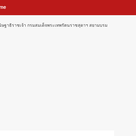
me
ิษฐาธิราชเจ้า กรมสมเด็จพระเทพรัตนราชสุดาฯ สยามบรม