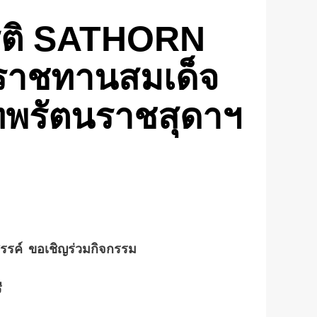
ียรติ SATHORN
าชทานสมเด็จ
ทพรัตนราชสุดาฯ
รค์ ขอเชิญร่วมกิจกรรม
ี