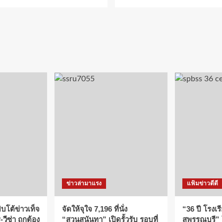
ข่าวล่ามาแรง
แฟ้มข่าวดีดี
บโต้ข่าวเท็จ
จัดให้จุใจ 7,196 ที่นั่ง
“36 ปี โรงเร
วีซ่า ถูกต้อง
“สวนสุนันทา” เปิดรั้วรับ รอบที่
สุพรรณบุรี”