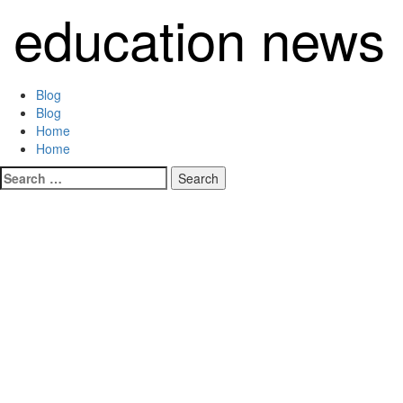
Skip
education news
to
content
Primary
Blog
Menu
Blog
Home
Home
Search
for: