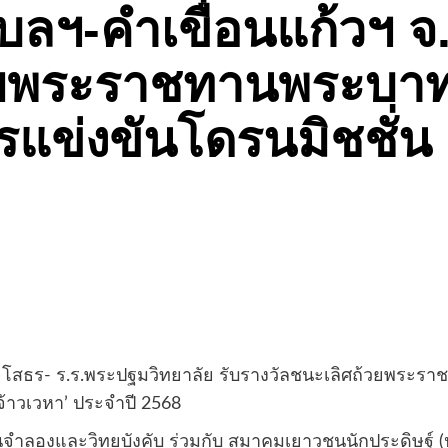
ุบลฯ-คำเขื่อนแก้วฯ
้วยพระราชทานพระบา
ารแข่งขันโดรนมิชชั่น 
จ.ยโสธร- ร.ร.พระปฐมวิทยาลัย รับรางวัลชนะเลิศถ้วยพระร
อยจ้าวเวหา’ ประจำปี 2568
ินจำลองและวิทยุบังคับ ร่วมกับ สมาคมเยาวชนนักประดิษฐ์ (