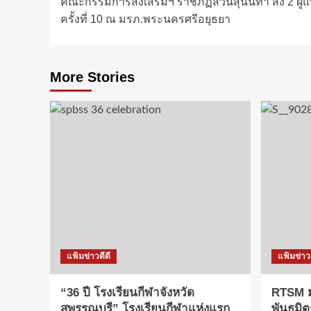
คณะกรรมการส่งเสริมฯ ราชภัฏสวนสุนันทา ส่ง 2 ผู
navigation
ครั้งที่ 10 ณ มรภ.พระนครศรีอยุธยา
More Stories
แฟ้มข่าวดีดี
แฟ้มข่าวด
“36 ปี โรงเรียนกีฬาจังหวัด
RTSM ม
สุพรรณบุรี” โรงเรียนกีฬาแห่งแรก
พันธมิต