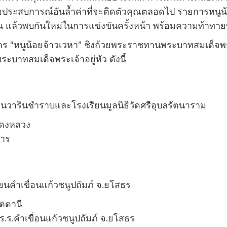
ประสบการณ์อันล้ำค่าที่จะติดตัวคุณตลอดไป รายการหนูน้อยจ้
น แล้วพบกันใหม่ในการแข่งขันครั้งหน้า พร้อมความท้าทายที่
การ “หนูน้อยจ้าวเวหา” ชิงถ้วยพระราชทานพระบาทสมเด็จพร
พระบาทสมเด็จพระเจ้าอยู่หัว ดังนี้
รียนวารินชำราบและโรงเรียนมูลนิธิวัดศรีอุบลรัตนาราม
ร.ดงหลวง
หาร
ียนคำเขื่อนแก้วชนูปถัมภ์ จ.ยโสธร
ัตตานี
 ร.ร.คำเขื่อนแก้วชนูปถัมภ์ จ.ยโสธร