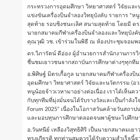
กระทรวงการอุดมศึกษา วิทยาศาสตร์ วิจัยและ
แข่งขันเครื่องบินจำลองวิทยุบังคับ รายการ “
สุดท้าย รอบชิงชนะเลิศ สนามสุดท้าย โดยมี ดร.วิ
นายกสมาคมกีฬาเครื่องบินจำลองและวิทยุบังคับ,
คุณวุฒิ วช. เข้าร่วมในพิธี ณ ห้องประชุมจอมพ
ดร.วิภารัตน์ ดีอ่อง ผู้อำนวยการสำนักงานการ
ชื่นชมเยาวชนจากสถาบันการศึกษาต่างๆทุกทีม ที
อ.พิศิษฐ์ มิตรเกื้อกูล นายกสมาคมกีฬาเครื่อ
อุดมศึกษา วิทยาศาสตร์ วิจัยและนวัตกรรม (
หนูน้อยจ้าวเวหามาอย่างต่อเนื่อง เราได้เห็นค
กับทุกทีมที่มุ่งมั่นจนได้รับรางวัลและเป็นกำล
Forum 2025” เนื่องในโอกาสวันคล้ายวันสถาปนา
และมอบทุนการศึกษาตลอดจนพาผู้ชนะไปศึกษาดู
อ.วันทนีย์ เหลืองวิสุทธิศิริ เป็นนายกสมาคมเ
ทรงเกียรติ ทุกท่านสมควรได้รับความสำเร็จนี