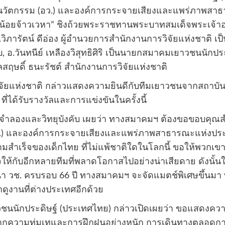
นวัตกรรม (อว.) และองค์การกระจายเสียงและแพร่ภาพสาธ
หนูน้อยจ้าวเวหา” ชิงถ้วยพระราชทานพระบาทสมเด็จพระเจ้าอ
ภารัตน์ ดีอ่อง ผู้อำนวยการสำนักงานการวิจัยแห่งชาติ เป็น
 อ.วันทนีย์ เหลืองวิสุทธิศิริ เป็นนายกสมาคมเยาวชนนักป
ลสฤษดิ์ ธนะรัชต์ สำนักงานการวิจัยแห่งชาติ
วิจัยแห่งชาติ กล่าวแสดงความยินดีกับทีมเยาวชนจากสถาบันก
่ได้รับรางวัลและการแข่งขันในครั้งนี้
งบินจำลองและวิทยุบังคับ เผยว่า ทางสมาคมฯ ต้องขอขอบคุณ
อว.) และองค์การกระจายเสียงและแพร่ภาพสาธารณะแห่งประเ
วามสำเร็จของเด็กไทย ที่ไม่แพ้ชาติใดในโลกนี้ ขอให้พวกเ
ังใจให้กับอีกหลายทีมที่พลาดโอกาสไปอย่างน่าเสียดาย ดังนั้
 วช. ครบรอบ 66 ปี ทางสมาคมฯ จะจัดแมตช์พิเศษขึ้นมา ที่
งานที่ต่างประเทศอีกด้วย
ยาวชนนักประดิษฐ์ (ประเทศไทย) กล่าวเปิดเผยว่า ขอแสดงความ
้จากความทุ่มเทและการฝึกฝนอย่างหนัก การเดินทางตลอดการแ