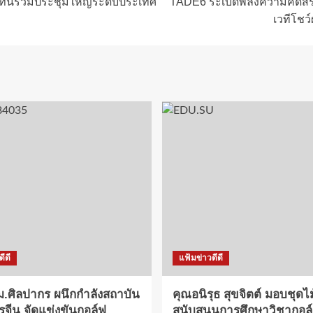
้แทนร่วมประชุมใหญ่ระดับประเทศ
TADE6 ระเบิดพลังความคิดสร
เวทีโชว
ีดี
แฟ้มข่าวดีดี
.ศิลปากร ผนึกกำลังสถาบัน
คุณอนิรุธ สุขจิตต์ มอบชุดไ
รจีน จัดแข่งขันกอล์ฟ
สนับสนุนการศึกษาวิชากอล