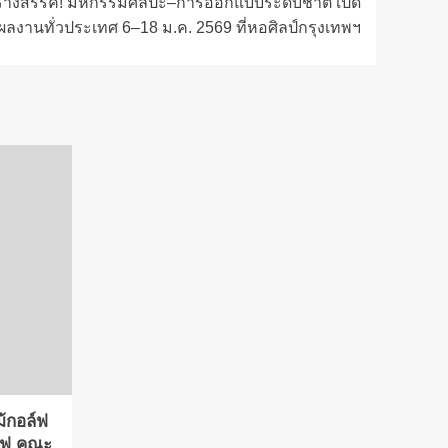
้างสรรค์! มหกรรมศิลปะ–การออกแบบระดับชาติ เปิด
์ผลงานทั่วประเทศ 6–18 ม.ค. 2569 ที่หอศิลป์กรุงเทพฯ
ม้กอล์ฟ
์ฟ คณะ