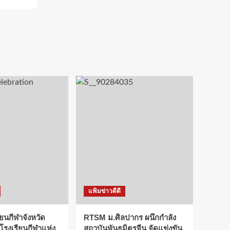
แฟ้มข่าวดีดี
ียนกีฬาจังหวัด
RTSM ม.ศิลปากร ผนึกกำลัง
 โรงเรียนกีฬาแห่ง
สถาบันพันธมิตรจีน จัดแข่งขัน