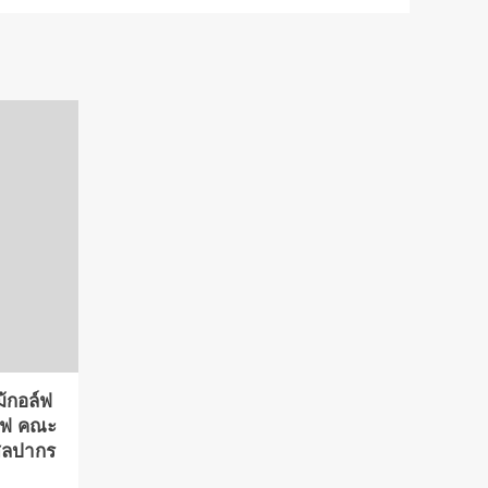
ม้กอล์ฟ
์ฟ คณะ
ศิลปากร