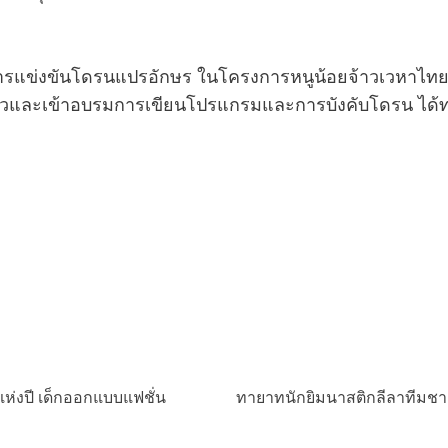
นโดรนแปรอักษร ในโครงการหนูน้อยจ้าวเวหาไทยพีบีเอส 
ยมตัวและเข้าอบรมการเขียนโปรแกรมและการบังคับโดรน ได้
์แห่งปี เด็กออกแบบแฟชั่น
ทายาทนักยิมนาสติกลีลาทีมชาต