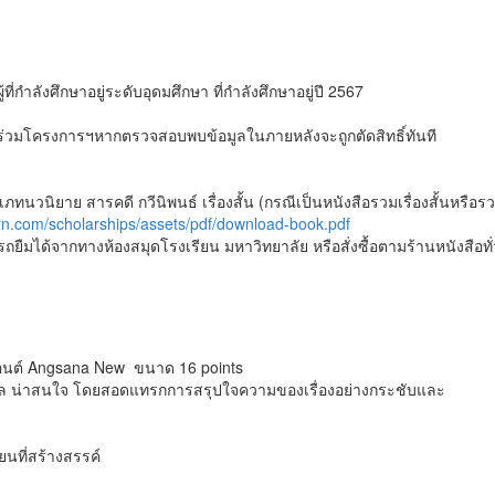
ู้ที่กำลังศึกษาอยู่ระดับอุดมศึกษา ที่กำลังศึกษาอยู่ปี 2567
์เข้าร่วมโครงการฯหากตรวจสอบพบข้อมูลในภายหลังจะถูกตัดสิทธิ์ทันที
นิยาย สารคดี กวีนิพนธ์ เรื่องสั้น (กรณีเป็นหนังสือรวมเรื่องสั้นหรือรวม
rn.com/scholarships/assets/pdf/download-book.pdf
รถยืมได้จากทางห้องสมุดโรงเรียน มหาวิทยาลัย หรือสั่งซื้อตามร้านหนังสือ
อนต์ Angsana New ขนาด 16 points
ตุผล น่าสนใจ โดยสอดแทรกการสรุปใจความของเรื่องอย่างกระชับและ
นที่สร้างสรรค์