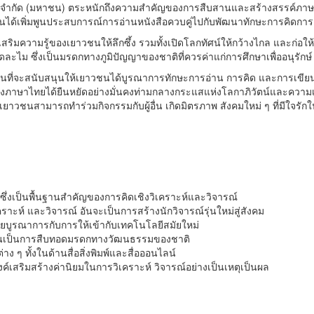
จำกัด (มหาชน) ตระหนักถึงความสำคัญของการสืบสานและสร้างสรรค์ภาษาไทย 
เยาวชนได้เพิ่มพูนประสบการณ์การอ่านหนังสือควบคู่ไปกับพัฒนาทักษะการคิดกา
ริมความรู้ของเยาวชนให้ลึกซึ้ง รวมทั้งเปิดโลกทัศน์ให้กว้างไกล และก่อให้เ
ะไม ซึ่งเป็นมรดกทางภูมิปัญญาของชาติที่ควรค่าแก่การศึกษาเพื่ออนุรักษ์
ังคงมุ่งมั่นที่จะสนับสนุนให้เยาวชนได้บูรณาการทักษะการอ่าน การคิด และก
างภาษาไทยได้ยืนหยัดอย่างมั่นคงท่ามกลางกระแสแห่งโลกาภิวัตน์และความ
เยาวชนสามารถทำร่วมกิจกรรมกับผู้อื่น เกิดมิตรภาพ สังคมใหม่ ๆ ที่มีใจรักใน
ึ่งเป็นพื้นฐานสำคัญของการคิดเชิงวิเคราะห์และวิจารณ์
ราะห์ และวิจารณ์ อันจะเป็นการสร้างนักวิจารณ์รุ่นใหม่สู่สังคม
ดยบูรณาการกับการให้เข้ากับเทคโนโลยีสมัยใหม่
 อันเป็นการสืบทอดมรดกทางวัฒนธรรมของชาติ
 ๆ ทั้งในด้านสื่อสิ่งพิมพ์และสื่อออนไลน์
์เสริมสร้างค่านิยมในการวิเคราะห์ วิจารณ์อย่างเป็นเหตุเป็นผล