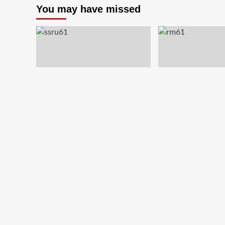
You may have missed
ข่าวล่ามาแรง
ข่าวล่ามาแรง
มหาวิทยาลัยราชภัฏ
มทร.กรุงเทพ แจงยิ
สวนสุนันทา มอบ 29 ทุนแบบ
ยัน MOU-หลักสูตร-
ต่อเนื่องตลอดหลักสูตร
จ่อฟ้องคนบิดเบือ
สนับสนุนเยาวชนเรียนจนจบ
ตอนนั้น
06/08/2026
สร้างโอกาสทางการศึกษาอย่าง
ยั่งยืน