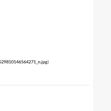
29810146564271_n.jpg
)