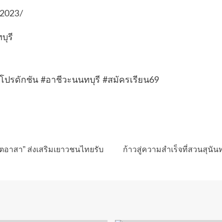
c2023/
บุรี
6
ปรดักชัน #อาชีวะนนทบุรี #สมัครเรียน69
จิตอาสา” ส่งเสริมเยาวชนไทยรับ
ก้าวสู่ความสำเร็จที่สวนสุนั