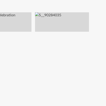
แฟ้มข่าวดีดี
ียนกีฬาจังหวัด
RTSM ม.ศิลปากร ผนึกกำลัง
 โรงเรียนกีฬาแห่ง
สถาบันพันธมิตรจีน จัดแข่งขัน
 ขอเชิญร่วมทอด
กอล์ฟกระชับมิตร “Ryder Cup
การศึกษาและกีฬา
2026” ครั้งที่ 2 สานสัมพันธ์
ันคล้ายวันสถาปนา
ไทย-จีน ยั่งยืน
ตอนนั้น
03/08/2026