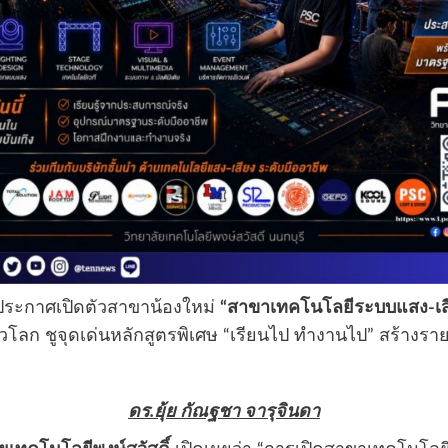
ะกาศเปิดตัวสาขาน้องใหม่
“สาขาเทคโนโลยีระบบแสง-เสีย
โลก ชูจุดเด่นหลักสูตรพิเศษ “เรียนไป ทำงานไป” สร้างราย
ดร.ยุ้ย กัณฐชา จารุจินดา