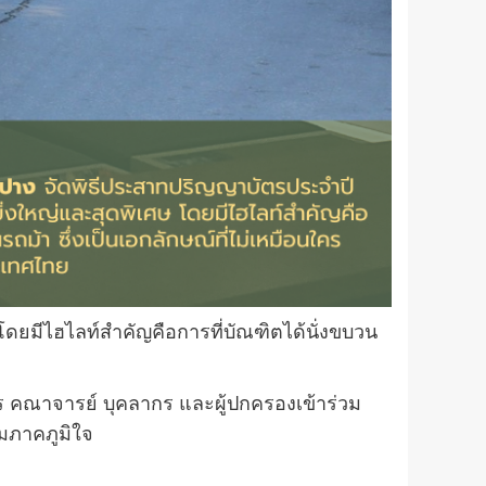
ดยมีไฮไลท์สำคัญคือการที่บัณฑิตได้นั่งขบวน
หาร คณาจารย์ บุคลากร และผู้ปกครองเข้าร่วม
มภาคภูมิใจ