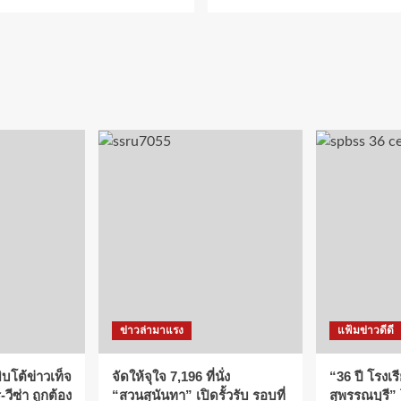
ข่าวล่ามาแรง
แฟ้มข่าวดีดี
บโต้ข่าวเท็จ
จัดให้จุใจ 7,196 ที่นั่ง
“36 ปี โรงเร
วีซ่า ถูกต้อง
“สวนสุนันทา” เปิดรั้วรับ รอบที่
สุพรรณบุรี”