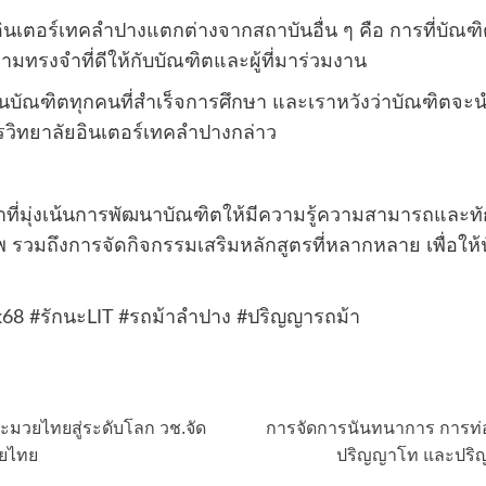
อินเตอร์เทคลำปางแตกต่างจากสถาบันอื่น ๆ คือ การที่บัณฑิต
รงจำที่ดีให้กับบัณฑิตและผู้ที่มาร่วมงาน
นบัณฑิตทุกคนที่สำเร็จการศึกษา และเราหวังว่าบัณฑิตจะน
รวิทยาลัยอินเตอร์เทคลำปางกล่าว
ที่มุ่งเน้นการพัฒนาบัณฑิตให้มีความรู้ความสามารถและทัก
 รวมถึงการจัดกิจกรรมเสริมหลักสูตรที่หลากหลาย เพื่อให
k68 #รักนะLIT #รถม้าลำปาง #ปริญญารถม้า
ะมวยไทยสู่ระดับโลก วช.จัด
การจัดการนันทนาการ การท่อง
วยไทย
ปริญญาโท และปริญ