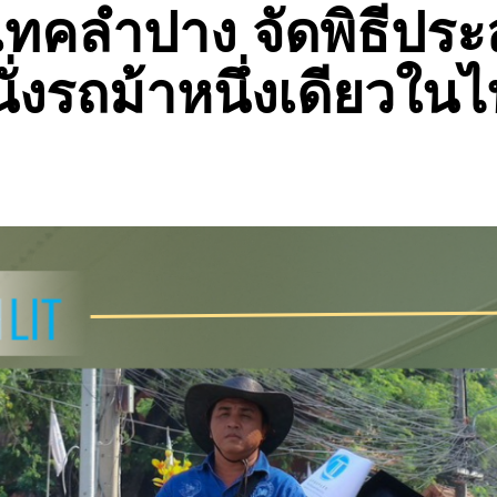
์เทคลำปาง จัดพิธีป
ั่งรถม้าหนึ่งเดียวใน