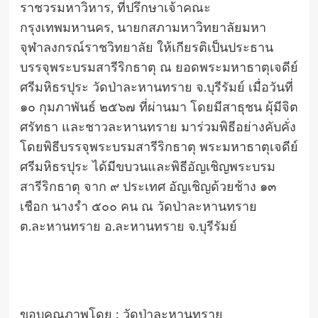
ราชวรมหาวิหาร, ที่ปรึกษาเจ้าคณะ
กรุงเทพมหานคร, นายกสภามหาวิทยาลัยมหา
จุฬาลงกรณ์ราชวิทยาลัย ให้เกียรติเป็นประธาน
บรรจุพระบรมสารีริกธาตุ ณ ยอดพระมหาธาตุเจดีย์
ศรีมหิธรปุระ วัดป่าละหานทราย จ.บุรีรัมย์ เมื่อวันที่
๑๐ กุมภาพันธ์ ๒๕๖๗ ที่ผ่านมา โดยมีสาธุชน ผุ้มีจิต
ศรัทธา และชาวละหานทราย มาร่วมพิธีอย่างคับคั่ง
โดยพิธีบรรจุพระบรมสารีริกธาตุ พระมหาธาตุเจดีย์
ศรีมหิธรปุระ ได้มีขบวนและพิธีอัญเชิญพระบรม
สารีริกธาตุ จาก ๙ ประเทศ อัญเชิญด้วยช้าง ๑๓
เชือก นางรำ ๕๐๐ คน ณ วัดป่าละหานทราย
ต.ละหานทราย อ.ละหานทราย จ.บุรีรัมย์
ขอบคุณภาพโดย : วัดป่าละหานทราย