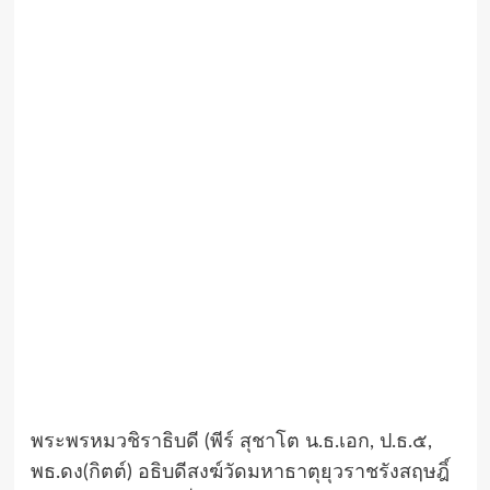
พระพรหมวชิราธิบดี (พีร์ สุชาโต น.ธ.เอก, ป.ธ.๕,
พธ.ดง(กิตต์) อธิบดีสงฆ์วัดมหาธาตุยุวราชรังสฤษฎิ์