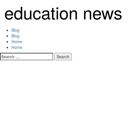
Skip
education news
to
content
Primary
Blog
Menu
Blog
Home
Home
Search
for: