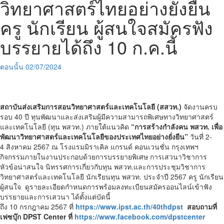
วิทยาศาสตร์ไทยอย่างยั่งยืน
ครู นักเรียน ผู้สนใจสมัครฟัง
บรรยายได้ถึง 10 ก.ค.นี้
ตอนนั้น
02/07/2024
สถาบันส่งเสริมการสอนวิทยาศาสตร์และเทคโนโลยี (สสวท.)
จัดงานครบ
รอบ
40
ปี ทุนพัฒนาและส่งเสริมผู้มีความสามารถพิเศษทางวิทยาศาสตร์
และเทคโนโลยี (ทุน พสวท.) ภายใต้แนวคิด
“การสร้างกำลังคน พสวท. เพื่อ
พัฒนาวิทยาศาสตร์และเทคโนโลยีของประเทศไทยอย่างยั่งยืน”
วันที่
2-
4
สิงหาคม
2567
ณ โรงแรมมิราเคิล แกรนด์ คอนเวนชั่น กรุงเทพฯ
กิจกรรมภายในงานประกอบด้วยการบรรยายพิเศษ การเสวนาวิชาการ
หัวข้อน่าสนใจ นิทรรศการเกี่ยวกับทุน พสวท.และการประชุมวิชาการ
วิทยาศาสตร์และเทคโนโลยี นักเรียนทุน พสวท. ประจําปี
2567
ครู นักเรียน
ผู้สนใจ
ดูรายละเอียดกำหนดการพร้อมลงทะเบียนสมัครออนไลน์เข้าฟัง
บรรยายและการเสวนา ได้ตั้งแต่บัดนี้
ถึง
10
กรกฎาคม
2567
ที่
https://www.ipst.ac.th/40thdpst
สอบถามที่
เฟซบุ๊ก
DPST
Center
ที่
https://www.facebook.com/dpstcenter