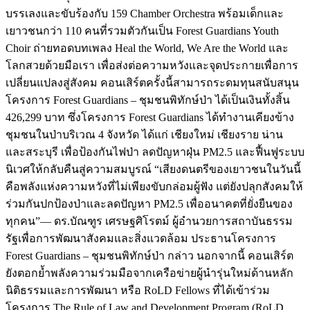
บรรเลงและขับร้องกับ 159 Chamber Orchestra พร้อมเด็กและ
เยาวชนกว่า 110 คนที่รวมตัวกันเป็น Forest Guardians Youth
Choir ถ่ายทอดบทเพลง Heal the World, We Are the World และ
โลกสวยด้วยมือเรา เพื่อส่งต่อความหวังและจุดประกายเพื่อการ
เปลี่ยนแปลงสู่สังคม คอนเสิร์ตครั้งนี้สามารถระดมทุนสนับสนุน
โครงการ Forest Guardians – ชุมชนพิทักษ์ป่า ได้เป็นเงินทั้งสิ้น
426,299 บาท ซึ่งโครงการ Forest Guardians ได้ทำงานเคียงข้าง
ชุมชนในป่าบริเวณ 4 จังหวัด ได้แก่ เชียงใหม่ เชียงราย น่าน
และสระบุรี เพื่อป้องกันไฟป่า ลดปัญหาฝุ่น PM2.5 และฟื้นฟูระบบ
นิเวศให้กลับคืนสู่ความสมบูรณ์ “เสียงดนตรีของเยาวชนในวันนี้
คือพลังแห่งความหวังที่ไม่เพียงขับกล่อมผู้ฟัง แต่ยังปลุกสังคมให้
ร่วมกันปกป้องป่าและลดปัญหา PM2.5 เพื่ออนาคตที่ยั่งยืนของ
ทุกคน”— ดร.บัณฑูร เศรษฐศิโรตม์ ผู้อำนวยการสถาบันธรรม
รัฐเพื่อการพัฒนาสังคมและสิ่งแวดล้อม ประธานโครงการ
Forest Guardians – ชุมชนพิทักษ์ป่า กล่าว นอกจากนี้ คอนเสิร์ต
ยังตอกย้ำพลังความร่วมมือจากเครือข่ายผู้นำรุ่นใหม่ด้านหลัก
นิติธรรมและการพัฒนา หรือ RoLD Fellows ที่ได้เข้าร่วม
โครงการ The Rule of Law and Development Program (RoLD