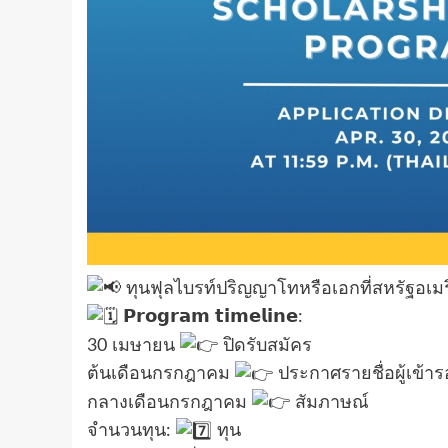
ทุนฟุลไบรท์ปริญญาโทหรือเอกที่สหรัฐอเม
𝗣𝗿𝗼𝗴𝗿𝗮𝗺 𝘁𝗶𝗺𝗲𝗹𝗶𝗻𝗲:
30 เมษายน
ปิดรับสมัคร
ต้นเดือนกรกฎาคม
ประกาศรายชื่อผู้เข้า
กลางเดือนกรกฎาคม
สัมภาษณ์
จำนวนทุน:
ทุน