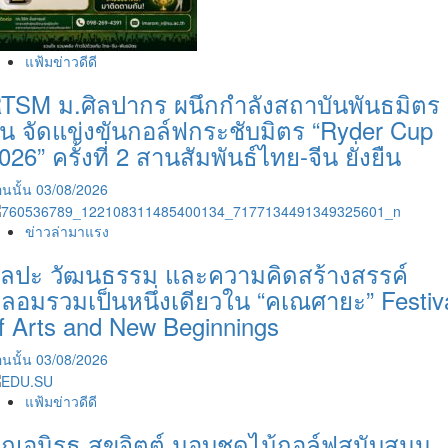
แฟ้มข่าวดีดี
TSM ม.ศิลปากร ผนึกกำลังสถาบันพันธมิตร
ีน จัดแข่งขันกอล์ฟกระชับมิตร “Ryder Cup
026” ครั้งที่ 2 สานสัมพันธ์ไทย-จีน ยั่งยืน
นนั้น
03/08/2026
ข่าวล่ามาแรง
ิลปะ วัฒนธรรม และความคิดสร้างสรรค์
ลอมรวมเป็นหนึ่งเดียวใน “คเณศายะ” Festiv
f Arts and New Beginnings
นนั้น
03/08/2026
แฟ้มข่าวดีดี
ุณอนิรุธ สุขจิตต์ มอบชุดไม้กอล์ฟสนับสนุน