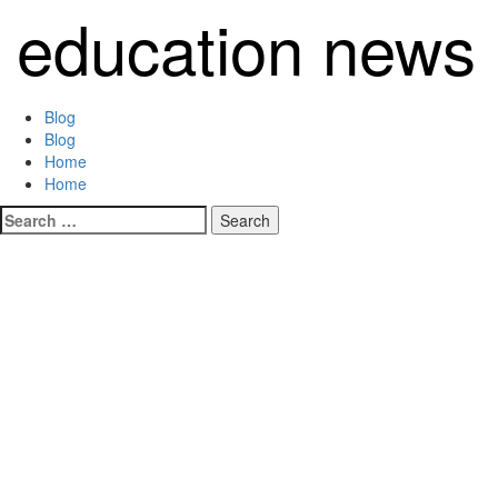
Skip
education news
to
content
Primary
Blog
Menu
Blog
Home
Home
Search
for: