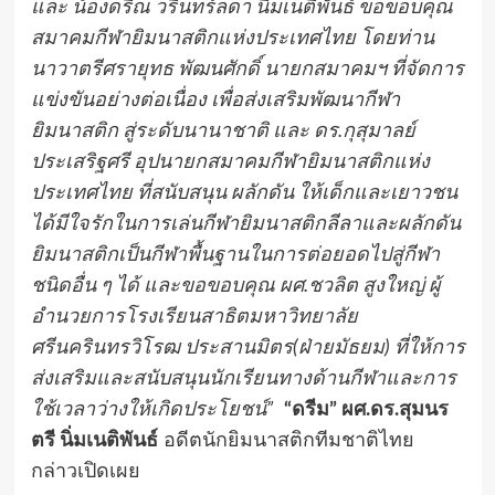
และ น้องดริณ วรินทร์ลดา นิ่มเนติพันธ์ ขอขอบคุณ
สมาคมกีฬายิมนาสติกแห่งประเทศไทย โดยท่าน
นาวาตรีศรายุทธ พัฒนศักดิ์ นายกสมาคมฯ ที่จัดการ
แข่งขันอย่างต่อเนื่อง เพื่อส่งเสริมพัฒนากีฬา
ยิมนาสติก สู่ระดับนานาชาติ และ ดร.กุสุมาลย์
ประเสริฐศรี อุปนายกสมาคมกีฬายิมนาสติกแห่ง
ประเทศไทย ที่สนับสนุน ผลักดัน ให้เด็กและเยาวชน
ได้มีใจรักในการเล่นกีฬายิมนาสติกลีลาและผลักดัน
ยิมนาสติกเป็นกีฬาพื้นฐานในการต่อยอดไปสู่กีฬา
ชนิดอื่น ๆ ได้ และขอขอบคุณ ผศ.ชวลิต สูงใหญ่ ผู้
อำนวยการโรงเรียนสาธิตมหาวิทยาลัย
ศรีนครินทรวิโรฒ ประสานมิตร(ฝ่ายมัธยม) ที่ให้การ
ส่งเสริมและสนับสนุนนักเรียนทางด้านกีฬาและการ
ใช้เวลาว่างให้เกิดประโยชน์”
“ดรีม” ผศ.ดร.สุมนร
ตรี นิ่มเนติพันธ์
อดีตนักยิมนาสติกทีมชาติไทย
กล่าวเปิดเผย