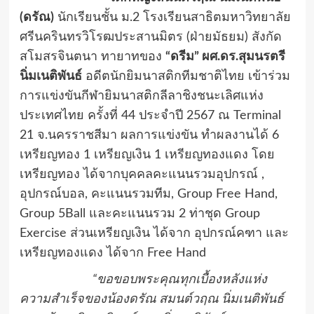
(ดรัณ)
นักเรียนชั้น ม.2 โรงเรียนสาธิตมหาวิทยาลัย
ศรีนครินทรวิโรฒประสานมิตร (ฝ่ายมัธยม) สังกัด
สโมสรจินตนา ทายาทของ
“ดรีม” ผศ.ดร.สุมนรตรี
นิ่มเนติพันธ์
อดีตนักยิมนาสติกทีมชาติไทย เข้าร่วม
การแข่งขันกีฬายิมนาสติกลีลาชิงชนะเลิศแห่ง
ประเทศไทย ครั้งที่ 44 ประจำปี 2567 ณ Terminal
21 จ.นครราชสีมา ผลการแข่งขัน ทำผลงานได้ 6
เหรียญทอง 1 เหรียญเงิน 1 เหรียญทองแดง โดย
เหรียญทอง ได้จากบุคคลคะแนนรวมอุปกรณ์ ,
อุปกรณ์บอล, คะแนนรวมทีม, Group Free Hand,
Group 5Ball และคะแนนรวม 2 ท่าชุด Group
Exercise ส่วนเหรียญเงิน ได้จาก อุปกรณ์คฑา และ
เหรียญทองแดง ได้จาก Free Hand
“ขอขอบพระคุณทุกเบื้องหลังแห่ง
ความสำเร็จของน้องดรัณ สมนต์วฤณ นิ่มเนติพันธ์