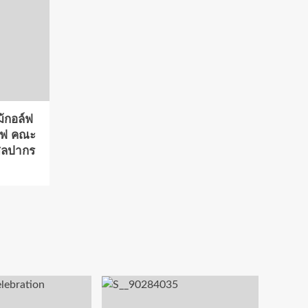
ม้กอล์ฟ
์ฟ คณะ
ศิลปากร