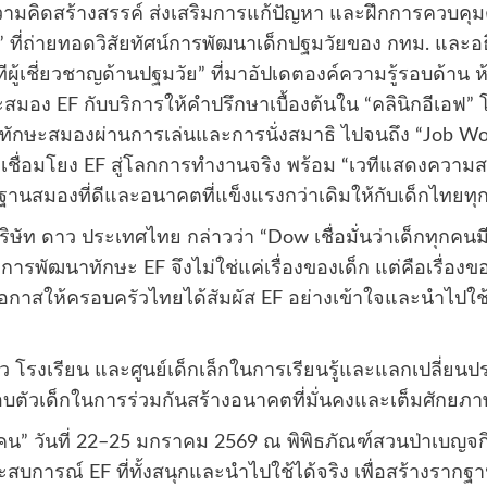
ามคิดสร้างสรรค์ ส่งเสริมการแก้ปัญหา และฝึกการควบค
การ” ที่ถ่ายทอดวิสัยทัศน์การพัฒนาเด็กปฐมวัยของ กทม. แล
ีผู้เชี่ยวชาญด้านปฐมวัย” ที่มาอัปเดตองค์ความรู้รอบด้าน ห
ษะสมอง EF กับบริการให้คำปรึกษาเบื้องต้นใน “คลินิกอีเอฟ
กทักษะสมองผ่านการเล่นและการนั่งสมาธิ ไปจนถึง “Job Wo
ื่อเชื่อมโยง EF สู่โลกการทำงานจริง พร้อม “เวทีแสดงความ
านสมองที่ดีและอนาคตที่แข็งแรงกว่าเดิมให้กับเด็กไทยทุ
บริษัท ดาว ประเทศไทย กล่าวว่า “Dow เชื่อมั่นว่าเด็กทุกค
พัฒนาทักษะ EF จึงไม่ใช่แค่เรื่องของเด็ก แต่คือเรื่องข
ปิดโอกาสให้ครอบครัวไทยได้สัมผัส EF อย่างเข้าใจและนำไปใช้
ว โรงเรียน และศูนย์เด็กเล็กในการเรียนรู้และแลกเปลี่ย
อบตัวเด็กในการร่วมกันสร้างอนาคตที่มั่นคงและเต็มศักยภา
ร้างคน” วันที่ 22–25 มกราคม 2569 ณ พิพิธภัณฑ์สวนป่าเบญจ
สบการณ์ EF ที่ทั้งสนุกและนำไปใช้ได้จริง เพื่อสร้างรา