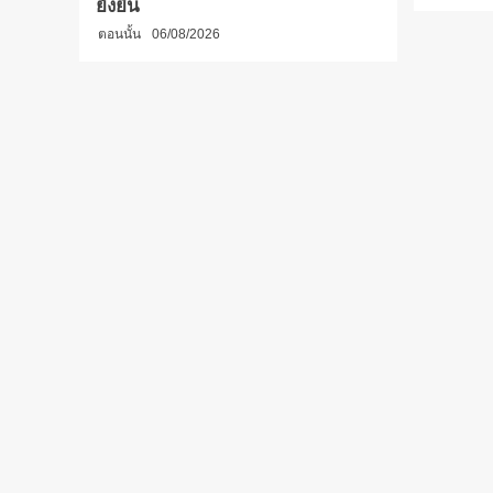
ยั่งยืน
ตอนนั้น
06/08/2026
You may have missed
ข่าวล่ามาแรง
ข่าวล่ามาแรง
มหาวิทยาลัยราชภัฏ
มทร.กรุงเทพ แจงยิ
สวนสุนันทา มอบ 29 ทุนแบบ
ยัน MOU-หลักสูตร-