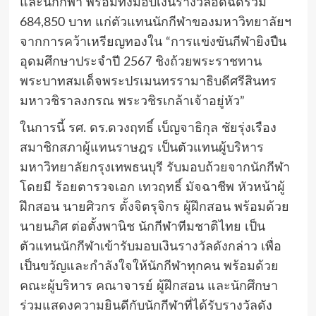
และนักกีฬา พร้อมทั้งมอบเงินรางวัลอัดฉีดรวม
684,850 บาท แก่ตัวแทนนักกีฬาของมหาวิทยาลัยฯ
จากการคว้าเหรียญทองใน “การแข่งขันกีฬายิงปืน
อุดมศึกษาประจำปี 2567 ชิงถ้วยพระราชทาน
พระบาทสมเด็จพระปรเมนทรรามาธิบดีศรีสินทร
มหาวชิราลงกรณ พระวชิรเกล้าเจ้าอยู่หัว”
ในการนี้ รศ. ดร.ดวงฤทธิ์ เบ็ญจาธิกุล ชัยรุ่งเรือง
สมาชิกสภาผู้แทนราษฎร เป็นตัวแทนผู้บริหาร
มหาวิทยาลัยกรุงเทพธนบุรี รับมอบถ้วยจากนักกีฬา
โดยมี ร้อยตารวจเอก เทวฤทธิ์ มัจฉาชีพ หัวหน้าผู้
ฝึกสอน นายศิวกร ตั้งจิตรุจิกร ผู้ฝึกสอน พร้อมด้วย
นายนภิศ ต่อตั้งพานิช นักกีฬาทีมชาติไทย เป็น
ตัวแทนนักกีฬาเข้ารับมอบเงินรางวัลดังกล่าว เพื่อ
เป็นขวัญและกำลังใจให้นักกีฬาทุกคน พร้อมด้วย
คณะผู้บริหาร คณาจารย์ ผู้ฝึกสอน และนักศึกษา
ร่วมแสดงความยินดีกับนักกีฬาที่ได้รับรางวัลดัง