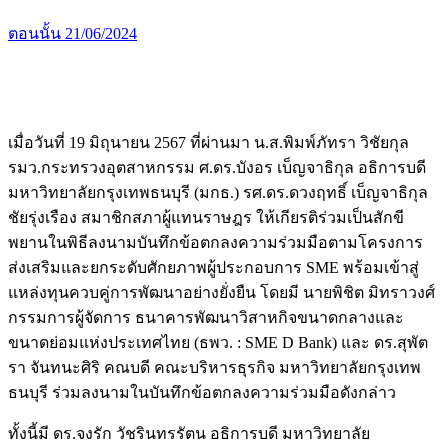
ตอนนั้น
21/06/2024
เมื่อวันที่ 19 มิถุนายน 2567 ที่ผ่านมา น.ส.พิมพ์ภัทรา วิชัยกุล
รมว.กระทรวงอุตสาหกรรม ศ.ดร.บังอร เบ็ญจาธิกุล อธิการบดี
มหาวิทยาลัยกรุงเทพธนบุรี (มกธ.) รศ.ดร.ดวงฤทธิ์ เบ็ญจาธิกุล
ชัยรุ่งเรือง สมาชิกสภาผู้แทนราษฎร ให้เกียรติร่วมเป็นสักขี
พยานในพิธีลงนามบันทึกข้อตกลงความร่วมมือตามโครงการ
ส่งเสริมและยกระดับศักยภาพผู้ประกอบการ SME พร้อมเข้าสู่
แหล่งทุนควบคู่การพัฒนาอย่างยั่งยืน โดยมี นายพิชิต มิทราวงศ์
กรรมการผู้จัดการ ธนาคารพัฒนาวิสาหกิจขนาดกลางและ
ขนาดย่อมแห่งประเทศไทย (ธพว. : SME D Bank) และ ดร.สุพัต
รา จันทนะศิริ คณบดี คณะบริหารธุรกิจ มหาวิทยาลัยกรุงเทพ
ธนบุรี ร่วมลงนามในบันทึกข้อตกลงความร่วมมือดังกล่าว
ทั้งนี้มี ดร.จงรัก วัชรินทรรัตน อธิการบดี มหาวิทยาลัย