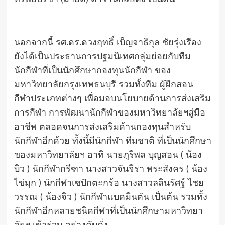
นอกจากนี้ รศ.ดร.ดวงฤทธิ์ เบ็ญจาธิกุล ชัยรุ่งเรือง
ยังได้เป็นประธานการปฐมนิเทศกลุ่มย่อยกับทีม
นักกีฬาที่เป็นนักศึกษากองทุนนักกีฬา ของ
มหาวิทยาลัยกรุงเทพธนบุรี รวมทั้งทีม ผู้ฝึกสอน
กีฬาประเภทต่างๆ เพื่อมอบนโยบายด้านการส่งเสริม
การกีฬา การพัฒนานักกีฬาของมหาวิทยาลัยฯสู่มือ
อาชีพ ตลอดจนการส่งเสริมด้านกองทุนสำหรับ
นักกีฬาอีกด้วย ทั้งนี้มีนักกีฬา ทีมชาติ ที่เป็นนักศึกษา
ของมหาวิทยาลัยฯ อาทิ นายภูริพล บุญสอน ( น้อง
บิว ) นักกีฬากรีฑา นางสาวจันจิรา พระสังคร ( น้อง
ไข่มุก ) นักกีฬาเซปักตะกร้อ นางสาวลลินรัศฐ์ ไชย
วรรณ ( น้องจิว ) นักกีฬาแบดมินตัน เป็นต้น รวมทั้ง
นักกีฬาอีกหลายชนิดกีฬาที่เป็นนักศึกษามหาวิทยา