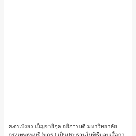
ศ.ดร.บังอร เบ็ญจาธิกุล อธิการบดี มหาวิทยาลัย
กรุงเทพธนบุรี (มกธ.) เป็นประธานในพิธีมอบเสื้อกา