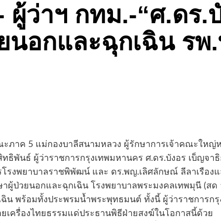
ู้ว่าฯ กทม.-“ศ.ดร.บ
่วยนอกและฉุกเฉิน รพ
าค 5 แม่กองบาลีสนามหลวง ผู้รักษาการเจ้าคณะใหญ่หนเ
ิทธิพันธ์ ผู้ว่าราชการกรุงเทพมหานคร ศ.ดร.บังอร เบ็ญจาธิ
การโรงพยาบาลราชพิพัฒน์ และ ดร.พญ.เลิศลักษณ์ ลีลาเรือ
ษาผู้ป่วยนอกและฉุกเฉิน โรงพยาบาลพระมงคลเทพมุนี (สด
เฉิน พร้อมทั้งประพรมน้ำพระพุทธมนต์ ทั้งนี้ ผู้ว่าราชก
ายเครื่องไทยธรรมแด่ประธานพิธีฝ่ายสงฆ์ในโอกาสนี้ด้วย