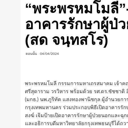
“พระพรหมโมลี”- ผ
อาคารรักษาผู้ป
(สด จนฺทสโร)
ตอนนั้น
04/04/2024
พระพรหมโมลี กรรมการมหาเถรสมาคม เจ้าคณะภ
ศรีสุดาราม วรวิหาร พร้อมด้วย รศ.ดร.ชัชชาติ ส
(มกธ.) นพ.ภูริทัต แสงทองพานิชกุล ผู้อำนวย
กรุงเทพมหานคร ร่วมประกอบพิธีเปิดอาคารรัก
สงฆ์ เจิมป้ายเปิดอาคารรักษาผู้ป่วยนอกและฉุก
และอธิการบดีมหาวิทยาลัยกรุงเทพธนบุรีได้ถว