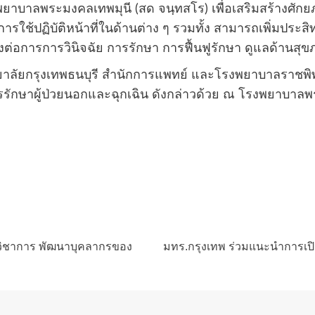
ยาบาลพระมงคลเทพมุนี (สด จนฺทสโร) เพื่อเสริมสร้างศักยภา
อการใช้ปฏิบัติหน้าที่ในด้านต่าง ๆ รวมทั้ง สามารถเพิ่มประ
ตรงต่อการการวินิจฉัย การรักษา การฟื้นฟูรักษา ดูแลด้าน
ทยาลัยกรุงเทพธนบุรี สำนักการแพทย์ และโรงพยาบาลราชพิ
ษาผู้ป่วยนอกและฉุกเฉิน ดังกล่าวด้วย ณ โรงพยาบาลพระมง
นวิชาการ พัฒนาบุคลากรของ
มทร.กรุงเทพ ร่วมแนะนำการเ