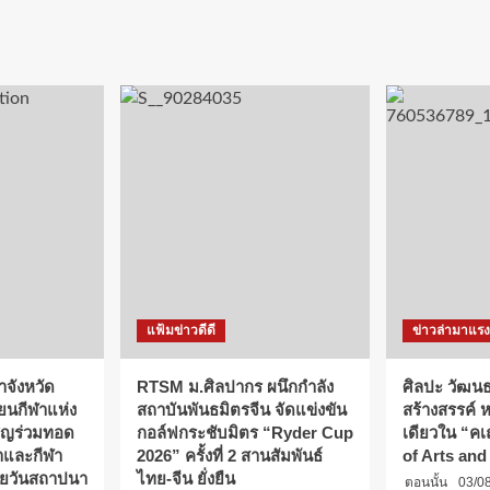
แฟ้มข่าวดีดี
ข่าวล่ามาแรง
าจังหวัด
RTSM ม.ศิลปากร ผนึกกำลัง
ศิลปะ วัฒน
ียนกีฬาแห่ง
สถาบันพันธมิตรจีน จัดแข่งขัน
สร้างสรรค์ 
ิญร่วมทอด
กอล์ฟกระชับมิตร “Ryder Cup
เดียวใน “ค
ษาและกีฬา
2026” ครั้งที่ 2 สานสัมพันธ์
of Arts an
ายวันสถาปนา
ไทย-จีน ยั่งยืน
ตอนนั้น
03/0