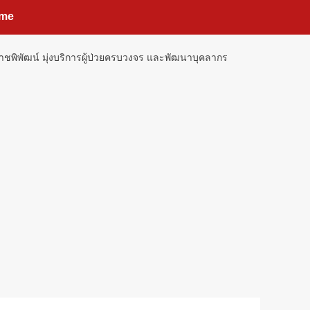
me
พ.ราชพิพัฒน์ มุ่งบริการผู้ป่วยครบวงจร และพัฒนาบุคลากร