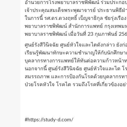
อำนวยการโรงพยาบาลราชพิพัฒน์ ร่วมประกอบพิธ
เจ้าประคุณสมเด็จพระพุฒาจารย์ ประธานพิธีฝ่
ในการนี้ รศ.ดร.ดวงฤทธิ์ เบ็ญจาธิกุล ชัยรุ่ง
พยาบาลราชพิพัฒน์ สำนักการแพทย์ กรุงเทพมหา
พยาบาลราชพิพัฒน์ เมื่อวันที่ 23 กุมภาพันธ์ 25
ศูนย์รังสีวินิจฉัย ศูนย์หัวใจและไตดังกล่าว ย
เรียนรู้พัฒนาทักษะความชำนาญให้กับนักศึกษา
บุคลากรทางการแพทย์ให้ทันต่อความก้าวหน้าท
นอกจากนี้ ศูนย์รังสีวินิจฉัย ศูนย์หัวใจและไต
สมรรถภาพ และการป้องกันโรคด้วยบุคลากรทางการ
ป่วยโรคหัวใจ โรคไต รวมถึงโรคที่เกี่ยวข้องอย
#https://study-d.com/