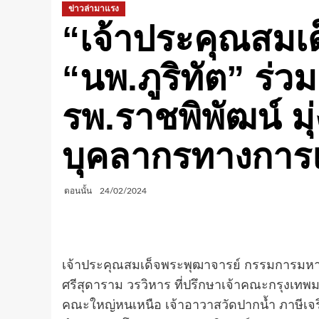
ข่าวล่ามาแรง
“เจ้าประคุณสมเด
“นพ.ภูริทัต” ร่วม
รพ.ราชพิพัฒน์ ม
บุคลากรทางการ
ตอนนั้น
24/02/2024
เจ้าประคุณสมเด็จพระพุฒาจารย์ กรรมการมห
ศรีสุดาราม วรวิหาร ที่ปรึกษาเจ้าคณะกรุง
คณะใหญ่หนเหนือ เจ้าอาวาสวัดปากน้ำ ภาษีเจริญ