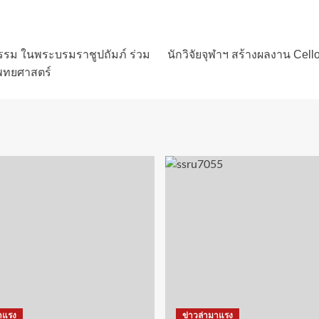
ตกรรม ในพระบรมราชูปถัมภ์ ร่วม
นักวิจัยจุฬาฯ สร้างผลงาน Cello
พทยศาสตร์
าแรง
ข่าวล่ามาแรง