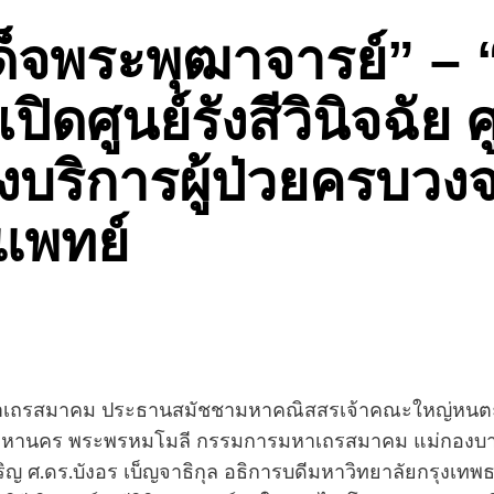
็จพระพุฒาจารย์” – “
เปิดศูนย์รังสีวินิจฉัย
ุ่งบริการผู้ป่วยครบว
แพทย์
าเถรสมาคม ประธานสมัชชามหาคณิสสรเจ้าคณะใหญ่หนตะวั
เทพมหานคร พระพรหมโมลี กรรมการมหาเถรสมาคม แม่กองบาล
 ศ.ดร.บังอร เบ็ญจาธิกุล อธิการบดีมหาวิทยาลัยกรุงเทพธนบุ