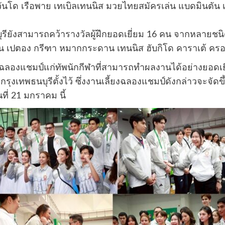
เทควันโด เรือพาย เทเบิลเทนนิส มวยไทยสมัครเล่น แบดมินตั
ียังสามารถคว้ารางวัลผู้ฝึกยอดเยี่ยม 16 คน จากหลายชนิดกีฬ
 เปตอง กรีฑา หมากกระดาน เทนนิส ฮับกิโด คาราเต้ ครอสเ
ลี้ยงฉลองแชมป์แก่ทัพนักกีฬาที่สามารถทำผลงานได้อย่างยอด
ุงเทพธนบุรีตั้งไว้ ซึ่งงานเลี้ยงฉลองแชมป์ดังกล่าวจะจั
นที่ 21 มกราคม นี้