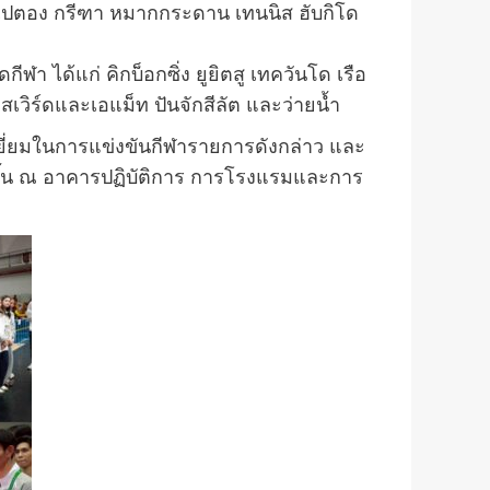
น เปตอง กรีฑา หมากกระดาน เทนนิส ฮับกิโด
า ได้แก่ คิกบ็อกซิ่ง ยูยิตสู เทควันโด เรือ
วิร์ดและเอแม็ท ปันจักสีลัต และว่ายน้ำ
เยี่ยมในการแข่งขันกีฬารายการดังกล่าว และ
ดขึ้น ณ อาคารปฏิบัติการ การโรงแรมและการ