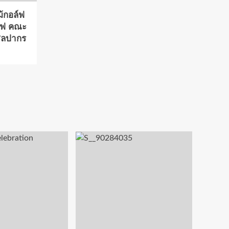
ม้กอล์ฟ
์ฟ คณะ
ศิลปากร