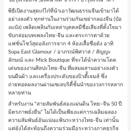
ชัยรุ่งเรืองกิจ ,อังคนางค์ ชากีร่า บำรุงสรณ์ ฯลฯ
พิธีเปิดงานสุดเก๋ไก๋ที่นำเอาวัฒนธรรมจีนเข้ามาได้
อย่างลงตัว ทุกท่านในงานร่วมกันเขย่ากลองจีน (ป๋อ
งแป๋ง) เพลิดเพลินกับเหล่าบุคคลมีชื่อเสียงที่ตั้งใจมา
ขับกล่อมบทเพลงไทย-จีน และตระการตาด้วย
แฟชั่นโชว์สุดอลังการจาก 4 ห้องเสื้อชื่อดัง อาทิ
Supa East Glamour / อาภรณ์พิศวาส / สัญญะ
ลักษณ์ และ Mick Boutique ที่จะได้นำความโดด
เด่นของงานศิลปะไทย-จีน ที่ผสมผสานอย่างลงตัว
บนผืนผ้า และเครื่องประดับของบิวตี้้เจมส์ ซึ่ง
ถ่ายทอดผลงานผ่านเซเลบริตี้ชั้นนำของวงการหลาก
หลายท่าน
สำหรับงาน “สายสัมพันธ์สองแผ่นดิน ไทย–จีน 50 ปี
มิตรภาพยั่งยืน” ไม่ได้เป็นเพียงแค่การเฉลิมฉลอง
ความสัมพันธ์อันแน่นแฟ้นระหว่างไทย-จีน เท่านั้น
แต่ยังได้สะท้อนถึงความร่วมมือระหว่างภาคธุรกิจ