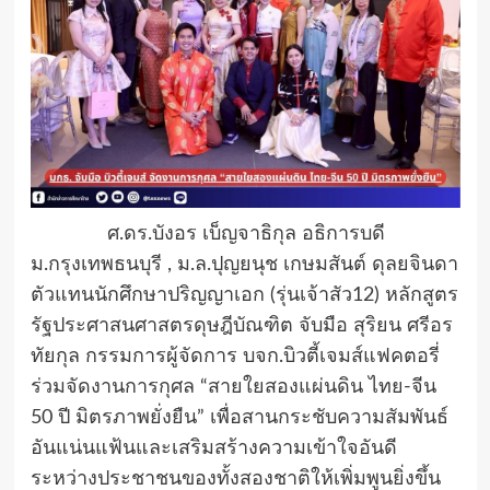
ศ.ดร.บังอร เบ็ญจาธิกุล อธิการบดี
ม.กรุงเทพธนบุรี , ม.ล.ปุญยนุช เกษมสันต์ ดุลยจินดา
ตัวแทนนักศึกษาปริญญาเอก (รุ่นเจ้าสัว12) หลักสูตร
รัฐประศาสนศาสตรดุษฎีบัณฑิต จับมือ สุริยน ศรีอร
ทัยกุล กรรมการผู้จัดการ บจก.บิวตี้เจมส์แฟคตอรี่
ร่วมจัดงานการกุศล “สายใยสองแผ่นดิน ไทย-จีน
50 ปี มิตรภาพยั่งยืน” เพื่อสานกระชับความสัมพันธ์
อันแน่นแฟ้นและเสริมสร้างความเข้าใจอันดี
ระหว่างประชาชนของทั้งสองชาติให้เพิ่มพูนยิ่งขึ้น