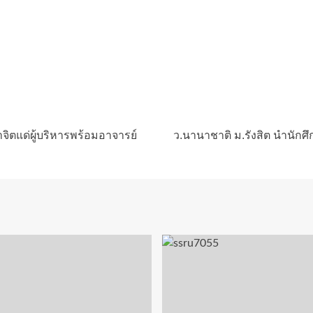
จิตแด่ผู้บริหารพร้อมอาจารย์
ว.นานาชาติ ม.รังสิต นำนักศึ