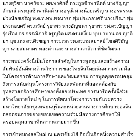
นางสุวิชา นาควัชระ ผศ.พรศักดิ์ ตระกูลชีวพานิตต์ นางกัญญา
ลักษณ์ ตระกูลชีวพานิตต์ นางอรุณี ม่วงน้อยเจริญ นางอรพรรณ
ม่วงน้อยเจริญ พ.ต.ท.ทพ.พจนารถ พุ่มประกอบศรี นางปรีณา พุ่ม
ประกอบศรี ดร.ถวัลย์ รุยาพร นางอัญชนา รุยาพร รศ.ดร.ปัญญา
รุ่งเรือง ดร.กรรณิการ์ จรูญจิต ผศ.ดร.เสงี่ยม บุษบาบาน ดร.ญาติ
มา นุชแดง ดร.ศิรชญา การะเวก รศ.ดร.กมลมาลย์ ไชยศิริธัญ
ญา นายสมมาตร ทองคำ และ นางสาววาสิตา พิชิตวัฒนา
การพบปะครั้งนี้เป็นโอกาสสำคัญในการพูดคุยและสร้างความ
สัมพันธ์อันดีทางด้านวิชาการของไทยจีนโดยเน้นความร่วมมือ
ในโครงการด้านการศึกษาและวัฒนธรรม การพูดคุยครอบคลุม
ถึงการสนับสนุนโครงการวิจัยและพัฒนาที่สอดคล้องกับ
ยุทธศาสตร์การศึกษาของทั้งสองประเทศ การหารือครั้งนี้ช่วย
สร้างโอกาสใหม่ ๆ ในการพัฒนาโครงการร่วมกันระหว่าง
มหาวิทยาลัยกรุงเทพธนบุรีและหน่วยงานทางการศึกษาของจีน
ตลอดจนการขยายขอบเขตความร่วมมือทางการศึกษาให้
ครอบคลุมสาขาที่หลากหลายมากขึ้น
การเข้าพบกงสุลใหญ่ ณ นครเซี่ยงไฮ้ ถือเป็นอีกหนึ่งความสำเร็จ