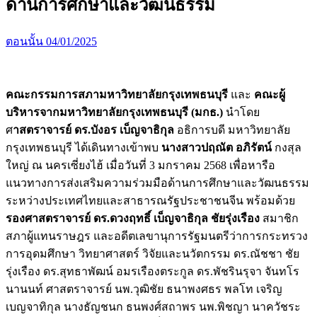
ด้านการศึกษาและวัฒนธรรม
ตอนนั้น
04/01/2025
คณะกรรมการสภามหาวิทยาลัยกรุงเทพธนบุรี
และ
คณะผู้
บริหารจากมหาวิทยาลัยกรุงเทพธนบุรี (มกธ.)
นำโดย
ศ
าสตราจารย์ ดร.บังอร เบ็ญจาธิกุล
อธิการบดี มหาวิทยาลัย
กรุงเทพธนบุรี ได้เดินทางเข้าพบ
นางสาวปฤณัต อภิรัตน์
กงสุล
ใหญ่ ณ นครเซี่ยงไฮ้ เมื่อวันที่ 3 มกราคม 2568 เพื่อหารือ
แนวทางการส่งเสริมความร่วมมือด้านการศึกษาและวัฒนธรรม
ระหว่างประเทศไทยและสาธารณรัฐประชาชนจีน พร้อมด้วย
รองศาสตราจารย์ ดร.ดวงฤทธิ์ เบ็ญจาธิกุล ชัยรุ่งเรือง
สมาชิก
สภาผู้แทนราษฎร และอดีตเลขานุการรัฐมนตรีว่าการกระทรวง
การอุดมศึกษา วิทยาศาสตร์ วิจัยและนวัตกรรม ดร.ณัชชา ชัย
รุ่งเรือง ดร.สุทธาพัฒน์ อมรเรืองตระกูล ดร.พัชรินรุจา จันทโร
นานนท์ ศาสตราจารย์ นพ.วุฒิชัย ธนาพงศธร พลโท เจริญ
เบญจาทิกุล นางธัญชนก ธนพงศ์สถาพร นพ.พิชญา นาควัชระ