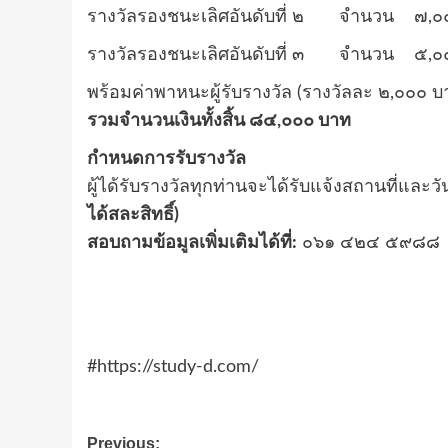
รางวัลรองชนะเลิศอันดับที่ ๒ จำนวน ๗,
รางวัลรองชนะเลิศอันดับที่ ๓ จำนวน ๕,
พร้อมค่าพาหนะผู้รับรางวัล (รางวัลละ ๒,๐๐๐ บ
รวมจำนวนเงินทั้งสิ้น ๘๔,๐๐๐ บาท
กำหนดการรับรางวัล
ผู้ได้รับรางวัลทุกท่านจะได้รับแจ้งสถานที่
ได้สละสิทธิ์)
สอบถามข้อมูลเพิ่มเติมได้ที่:
๐๖๑ ๔๒๔ ๕๙๘๘
#https://study-d.com/
Post
Previous: