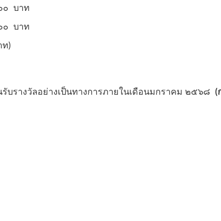
๐๐๐ บาท
๐๐๐ บาท
าท)
และวันรับรางวัลอย่างเป็นทางการภายในเดือนมกราคม ๒๕๖๘
(