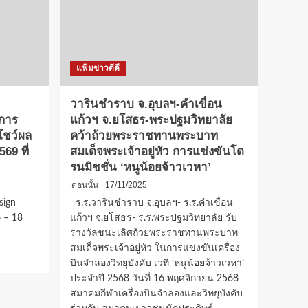
โรงเรียน
กีฬา
จังหวัด
สุพรรณบุรี
โชว์
แฟ้มข่าวดีดี
ผล
งาน
พร้อม
วารินชำราบ จ.อุบลฯ-คำเขื่อน
แสดง
–การ
แก้วฯ จ.ยโสธร-พระปฐมวิทยาลัย
ความ
โชว์ผล
คว้าถ้วยพระราชทานพระบาท
ยินดี
ต่อ
69 ที่
สมเด็จพระเจ้าอยู่หัว การแข่งขันโด
ผล
รนมิชชั่น ‘หนูน้อยจ้าวเวหา’
งาน
ตอนนั้น
17/11/2025
ระดับ
ชาติ
sign
ร.ร.วารินชำราบ จ.อุบลฯ- ร.ร.คำเขื่อน
และ
6 – 18
แก้วฯ จ.ยโสธร- ร.ร.พระปฐมวิทยาลัย รับ
นานาชาติ
รางวัลชนะเลิศถ้วยพระราชทานพระบาท
สมเด็จพระเจ้าอยู่หัว ในการแข่งขันเครื่อง
บินจำลองวิทยุบังคับ เวที ‘หนูน้อยจ้าวเวหา’
ประจำปี 2568 วันที่ 16 พฤศจิกายน 2568
สมาคมกีฬาเครื่องบินจำลองและวิทยุบังคับ