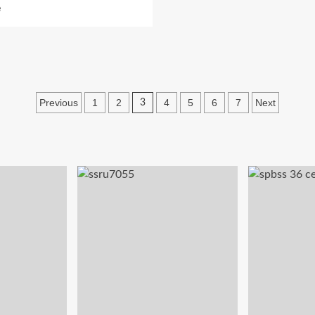
Read
e
พลัง
more
ความ
about
คิด
มหาวิทยาลัย
สร้างสรรค์!
กรุงเทพ
มหกรรม
ได้
ศิลปะ–
รับ
การ
Posts
การ
Previous
1
2
4
5
6
7
Next
3
ออกแบบ
จัด
ระดับ
pagination
อันดับ
ชาติ
โดย
เปิด
QS
เวที
World
โชว์
University
ผล
Rankings:
งาน
Asia
ทั่ว
2026
ประเทศ
ให้
6–
เป็น
18
#มหาวิทยาลัย
ม.ค.
เอกชน
2569
อันดับ
ที่
หนึ่ง
หอ
ของ