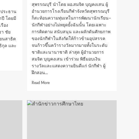
สุพรรณบุรี นำโดย ผอ.สมจิต บุญคงเสน ผู้
อำนวยการโรงเรียนกีฬาจังหวัดสุพรรณบุรี
็นประธาน
ก็สะท้อนความทุ่มเทในการพัฒนานักเรียน–
ปี โดยมี
นักกีฬาอย่างไม่หยุดยั้งฉันนั้น โดยเฉพาะ
เรือง
การติดตาม สนับสนุน และผลักดันศักยภาพ
า ชัย
ของนักกีฬาในสังกัดให้ก้าวข้ามอุปสรรค
รียนสาธิต
จนก้าวขึ้นคว้ารางวัลมากมายทั้งในระดับ
ธิกุล และ
ชาติและนานาชาติ ล่าสุด ผู้อำนวยการ
สมจิต บุญคงเสน เข้าร่วม พิธีมอบเงิน
รางวัลและแสดงความยินดีแก่ นักกีฬา ผู้
ฝึกสอน...
Read
Read More
more
about
“สมจิต
บุญ
คง
เสน”
ผู้
อำนวย
การ