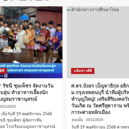
ีดี
แฟ้มข่าวดีดี
” รัชนี ชุมเพ็ชร จัดงานวัน
ศ.ดร.บังอร เบ็ญจาธิกุล อธิ
มอบอุ่น ทำอาหารเลี้ยงนัก
ม.กรุงเทพธนบุรี นำทีมผู้บริ
บญจมราชานุสรณ์
ทำบุญใหญ่! เสริมสิริมงคลวั
วันเกิด ณ วัดศรีสุดาราม พร
0/11/2025
การะศาลหลักเมือง
นที่ 19 พฤศจิกายน 2568
ตอนนั้น
20/11/2025
รัชนี ชุมเพ็ชร ผู้จัดการทีม
อล โรงเรียนเบญจมราชานุสรณ์
วันที่ 19 พฤศจิกายน 2568 ศาสต