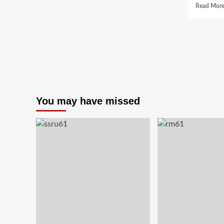
Read Mor
เข้า
เฝ้า
ทูลเกล้าฯ
ถวาย
ปริญญา
ศิลป
ดุษฎี
บัณฑิต
กิตติมศักดิ์
แด่
You may have missed
สมเด็จ
พระเจ้า
ลูก
ยา
เธอ
เจ้า
ฟ้า
สิ
ริ
วัณ
ณว
รีฯ