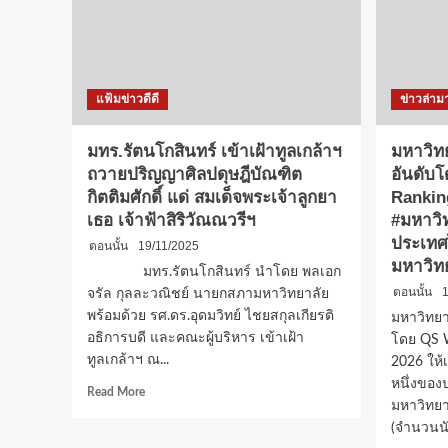
รังฯ
รพ.จุฬาฯ
ให้การ
ต้อนรับ
ปตท.
แฟ้มข่าวดีดี
ข่าวล่าม
จัด
กิจกรรม
ให้
มทร.รัตนโกสินทร์ เข้าเฝ้าทูลเกล้าฯ
มหาวิทย
ผู้
ถวายปริญญาศิลปดุษฎีบัณฑิต
อันดับ
ป่วย
กิตติมศักดิ์ แด่ สมเด็จพระเจ้าลูกยา
Ranking
เด็ก
เธอ เจ้าฟ้าสิริวัณณวรีฯ
#มหาวิ
ประเทศ
ตอนนั้น
19/11/2025
มหาวิท
มทร.รัตนโกสินทร์ นำโดย พลเอก
ตอนนั้น
1
จรัล กุลละวณิชย์ นายกสภามหาวิทยาลัย
พร้อมด้วย รศ.ดร.อุดมวิทย์ ไชยสกุลเกียรติ
มหาวิทยา
อธิการบดี และคณะผู้บริหาร เข้าเฝ้า
โดย QS W
ทูลเกล้าฯ ณ...
2026 ให้
หนึ่งขอ
Read
Read More
มหาวิทยา
more
about
(จำนวนนั
มทร.รัตนโกสินทร์