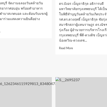
นทบุรี จัดงานฉลองวันคล้ายวัน
ดร.บังอร เบ็ญจาธิกุล อธิการบดี
รยากาศอบอุ่น พร้อมทำอาหาร
มหาวิทยาลัยกรุงเทพธนบุรี ได้เป
กกีฬาบาสเกตบอล และต้อนรับแขกผู้
ในพิธีทำบุญวันคล้ายวันเกิดประจำ
ที่มาร่วมแสดงความยินดีอย่าง
รศ.ดร.ดวงฤทธิ์ เบ็ญจาธิกุล ชัยรุ่ง
สมาชิกสภาผู้แทนราษฎร ดร.ณัชช
รุ่งเรือง ผู้อำนวยการบริหารโรงเ
Read
e
กรุงเทพธนบุรี พี่ดี-ดวงดิช เบ็ญจา
more
about
น้องดวิณ-ดวงเดช...
“แม่
Read
Read More
จิ๋ม”
more
รัชนี
about
ชุม
ศ.ดร.บังอร
เพ็
เบ็ญ
ชร
จา
จัด
ธิ
งาน
กุล
วัน
อธิการบดี
เกิด
ม.กรุงเทพ
อิ่ม
ธนบุรี
อบอุ่น
นำ
ทำ
ทีม
อาหาร
ผู้