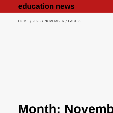
Skip
education news
to
content
HOME
2025
NOVEMBER
PAGE 3
Month:
Novemb