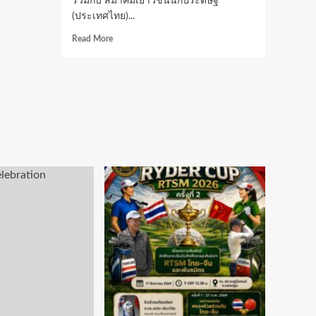
ร่วมกับ สมาคมเยาวชนนักประดิษฐ์
(ประเทศไทย)...
Read
Read More
more
about
วารินชำราบ
จ.อุบลฯ-
คำ
เขื่อน
แก้วฯ
จ.ยโสธร-
พระ
ปฐม
วิทยาลัย
คว้า
ถ้วย
พระราชทาน
พระบาท
สมเด็จ
พระเจ้าอยู่หัว
การ
แข่งขัน
โด