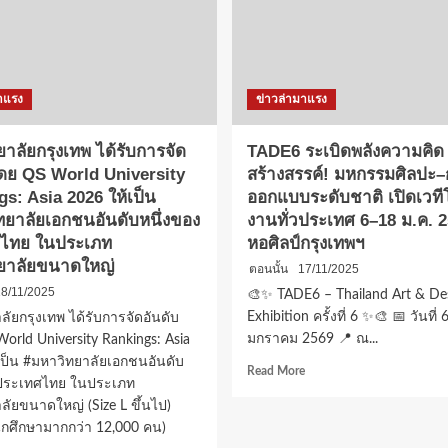
เลี้ยง
บริหาร
นัก
ทำบุญ
บาสฯ
ใหญ่!
เบญจมราชานุสรณ์
เสริม
สิริ
าแรง
ข่าวล่ามาแรง
มงคล
วัน
าลัยกรุงเทพ ได้รับการจัด
TADE6 ระเบิดพลังความคิด
คล้าย
วัน
โดย QS World University
สร้างสรรค์! มหกรรมศิลปะ
เกิด
s: Asia 2026 ให้เป็น
ออกแบบระดับชาติ เปิดเวที
ณ
ทยาลัยเอกชนอันดับหนึ่งของ
งานทั่วประเทศ 6–18 ม.ค. 25
วัด
ไทย ในประเภท
หอศิลป์กรุงเทพฯ
ศรีสุดาราม
ยาลัยขนาดใหญ่
พร้อม
ตอนนั้น
17/11/2025
สัก
8/11/2025
🎨✨ TADE6 – Thailand Art & De
กา
Exhibition ครั้งที่ 6 ✨🎨 📅 วันที่ 
ลัยกรุงเทพ ได้รับการจัดอันดับ
ระ
มกราคม 2569 📍 ณ...
orld University Rankings: Asia
ศาลหลักเมือง
เป็น #มหาวิทยาลัยเอกชนอันดับ
Read
Read More
งประเทศไทย ในประเภท
more
ลัยขนาดใหญ่ (Size L ขึ้นไป)
about
TADE6
กศึกษามากกว่า 12,000 คน)
ระเบิด