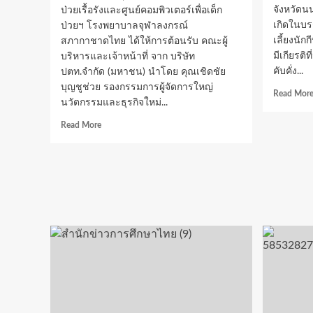
จังหวัดน
ป่วยเรื้อรังและศูนย์คอมพิวเตอร์เพื่อเด็ก
เกิดในบร
ป่วยฯ โรงพยาบาลจุฬาลงกรณ์
เลี้ยงนั
สภากาชาดไทย ได้ให้การต้อนรับ คณะผู้
มีเกียรติ
บริหารและเจ้าหน้าที่ จาก บริษัท
คับคั่ง...
ปตท.จำกัด (มหาชน) นำโดย คุณเชิดชัย
บุญชูช่วย รองกรรมการผู้จัดการใหญ่
Read Mor
นวัตกรรมและธุรกิจใหม่...
Read
Read More
more
about
ศ.พญ.ดา
ริ
นทร์
ซอ
โสตถิ
กุล
หัวหน้า
โครงการ
เด็ก
เจ็บ
ป่วย
เรื้อ