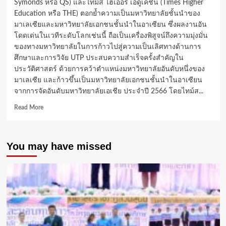
Symonds หรือ QS) และไทม์ส ไฮเออร์ เอดูเคชัน (Times Higher
Education หรือ THE) ตอกย้ำความเป็นมหาวิทยาลัยชั้นนำของ
มาเลเซียและมหาวิทยาลัยเอกชนชั้นนำในอาเซียน ซึ่งผลงานอัน
โดดเด่นในเวทีระดับโลกเช่นนี้ ถือเป็นเครื่องพิสูจน์ถึงความมุ่งมั่น
ของทางมหาวิทยาลัยในการก้าวไปสู่ความเป็นเลิศทางด้านการ
ศึกษาและการวิจัย UTP ประสบความสำเร็จครั้งสำคัญใน
ประวัติศาสตร์ ด้วยการคว้าตำแหน่งมหาวิทยาลัยอันดับหนึ่งของ
มาเลเซีย และก้าวขึ้นเป็นมหาวิทยาลัยเอกชนชั้นนำในอาเซียน
จากการจัดอันดับมหาวิทยาลัยเอเชีย ประจำปี 2566 โดยไทม์ส...
Read
Read More
more
about
Universiti
You may have missed
Teknologi
PETRONAS สร้าง
ชื่อ
เสียง
ระดับ
นานาชาติ
ประสบ
ความ
สำเร็จ